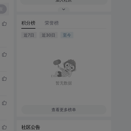
复
积分榜
荣誉榜
近7日
近30日
至今
暂无数据
查看更多榜单
社区公告