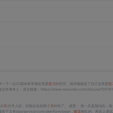
一下一位23届本科学弟在美团
实习
的经历，他详细描述了自己在美团
实
原文链接：https://www.nowcoder.com/discuss/105161
职，
实习
了差不多三个
月
，已转正。之前没有实...
在6
月
25号入职，到现在也有两个
月
时间了。 感受： 第一天是期待的：第一次
service/controller/form/bean，
眼花
缭乱的。再连上测试