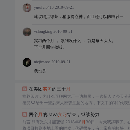
yuerfei6413
2010-09-21
建议喝点绿茶，稍微提点神，而且还可以防辐射~~
vclongking
2010-09-21
实习两个月 ， 累到没什么 ， 就是每天头大。
下个月回学校啦。
niejimaoo
2010-09-21
我也是
在美团
实习
的三个
月
推荐阅读：为什么互联网大厂一边裁员，一边招人？今天分享
感受&&给出一些后来人应该注意的地方，下文中的“我”代表这位学弟本人：
背景23届美团点评事业部前端
实习
，2022年五
月
底远程入
两个
月
的Java
实习
结束，继续努力
前言 只有光头才能变强 2018年8
月
30日，今天我辞职了。
将项目拉到本地上看的时候，代码很多，有非常多的模块，模块下又有dao/