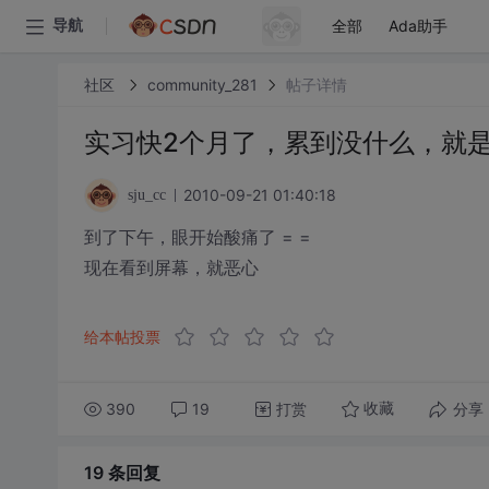
全部
Ada助手
导航
社区
community_281
帖子详情
实习快2个月了，累到没什么，就
2010-09-21 01:40:18
sju_cc
到了下午，眼开始酸痛了 = =
现在看到屏幕，就恶心
给本帖投票
390
19
打赏
分享
收藏
19 条
回复