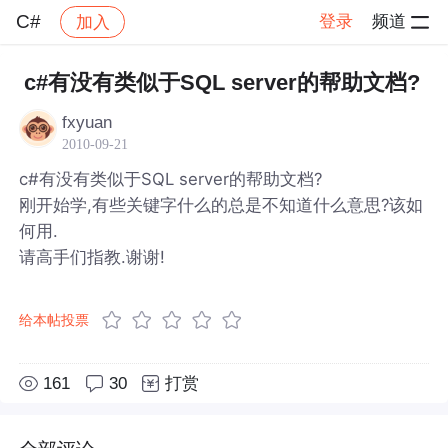
C#
登录
频道
加入
帖子详情
社区
C#
c#有没有类似于SQL server的帮助文档?
fxyuan
2010-09-21
c#有没有类似于SQL server的帮助文档?
刚开始学,有些关键字什么的总是不知道什么意思?该如
何用.
请高手们指教.谢谢!
给本帖投票
161
30
打赏