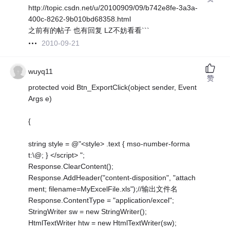
http://topic.csdn.net/u/20100909/09/b742e8fe-3a3a-
400c-8262-9b010bd68358.html
之前有的帖子 也有回复 LZ不妨看看```
2010-09-21
wuyq11
赞
protected void Btn_ExportClick(object sender, Event
Args e)
{
string style = @"<style> .text { mso-number-forma
t:\@; } </script> ";
Response.ClearContent();
Response.AddHeader("content-disposition", "attach
ment; filename=MyExcelFile.xls");//输出文件名
Response.ContentType = "application/excel";
StringWriter sw = new StringWriter();
HtmlTextWriter htw = new HtmlTextWriter(sw);