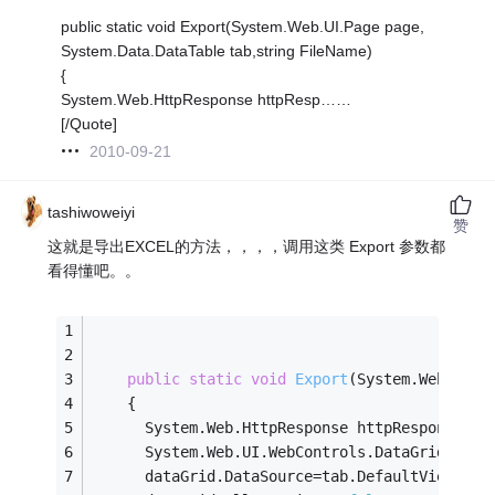
public static void Export(System.Web.UI.Page page,
System.Data.DataTable tab,string FileName)
{
System.Web.HttpResponse httpResp……
[/Quote]
2010-09-21
tashiwoweiyi
赞
这就是导出EXCEL的方法，，，，调用这类 Export 参数都
看得懂吧。。
public
static
void
Export
(System.Web.UI.P
    {
      System.Web.HttpResponse httpResponse = 
      System.Web.UI.WebControls.DataGrid data
      dataGrid.DataSource=tab.DefaultView;