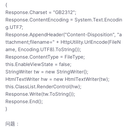
{
Response.Charset = "GB2312";
Response.ContentEncoding = System.Text.Encodin
g.UTF7;
Response.AppendHeader("Content-Disposition", "a
ttachment;filename=" + HttpUtility.UrlEncode(FileN
ame, Encoding.UTF8).ToString());
Response.ContentType = FileType;
this.EnableViewState = false;
StringWriter tw = new StringWriter();
HtmlTextWriter hw = new HtmlTextWriter(tw);
this.ClassList.RenderControl(hw);
Response.Write(tw.ToString());
Response.End();
}
问题：