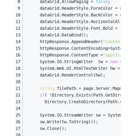
      dataGrid.AllowPaging = 
false
;
      dataGrid.HeaderStyle.ForeColor = Color.
      dataGrid.HeaderStyle.BackColor = Color.
      dataGrid.HeaderStyle.HorizontalAlign = 
      dataGrid.HeaderStyle.Font.Bold = 
true
;
      dataGrid.DataBind();
      httpResponse.AppendHeader(
"Content-Disp
      httpResponse.ContentEncoding=System.Tex
      httpResponse.ContentType =
"application/
      System.IO.StringWriter  tw = 
new
 System
      System.Web.UI.HtmlTextWriter hw = 
new
 S
      dataGrid.RenderControl(hw);
string
 filePath = page.Server.MapPath(
"
if
( !Directory.Exists(Path.GetDirectory
        Directory.CreateDirectory(Path.GetDir
      System.IO.StreamWriter sw = System.IO.F
      sw.Write(tw.ToString());
      sw.Close();