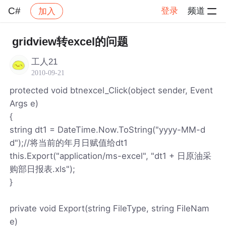
C#
登录
频道
加入
帖子详情
社区
C#
gridview转excel的问题
工人21
2010-09-21
protected void btnexcel_Click(object sender, Event
Args e)
{
string dt1 = DateTime.Now.ToString("yyyy-MM-d
d");//将当前的年月日赋值给dt1
this.Export("application/ms-excel", "dt1 + 日原油采
购部日报表.xls");
}
private void Export(string FileType, string FileNam
e)