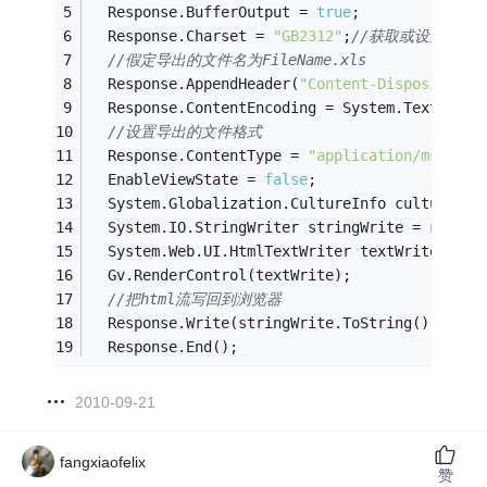
  Response.BufferOutput = 
true
;
  Response.Charset = 
"GB2312"
;
//获取或设置输出流
//假定导出的文件名为FileName.xls
  Response.AppendHeader(
"Content-Disposition"
  Response.ContentEncoding = System.Text.Enco
//设置导出的文件格式
  Response.ContentType = 
"application/ms-exce
  EnableViewState = 
false
;
  System.Globalization.CultureInfo cultureinf
  System.IO.StringWriter stringWrite = 
new
 Sy
  System.Web.UI.HtmlTextWriter textWrite = 
ne
  Gv.RenderControl(textWrite);
//把html流写回到浏览器
  Response.Write(stringWrite.ToString());
  Response.End();
2010-09-21
fangxiaofelix
赞