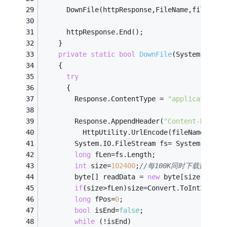
      DownFile(httpResponse,FileName,filePath
      httpResponse.End();
    }
private
static
bool
DownFile
(System.Web.H
    {
try
      {
        Response.ContentType = 
"application/o
        Response.AppendHeader(
"Content-Dispos
          HttpUtility.UrlEncode(fileName,Syst
        System.IO.FileStream fs= System.IO.Fi
long
 fLen=fs.Length;
int
 size=
102400
;
//每100K同时下载数据 
        byte[] readData = 
new
 byte[size];
//
if
(size>fLen)size=Convert.ToInt32(fLe
long
 fPos=
0
;
bool
 isEnd=
false
;
while
 (!isEnd) 