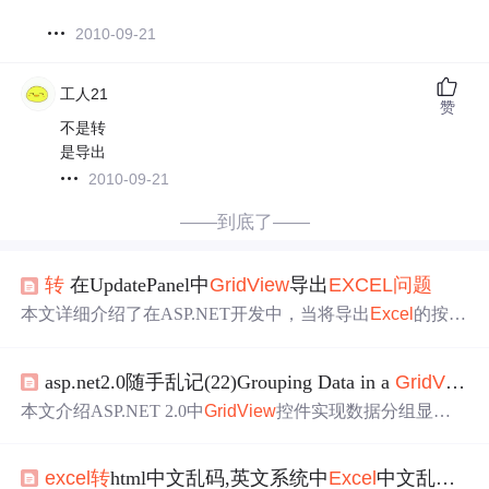
2010-09-21
工人21
赞
不是转
是导出
2010-09-21
——到底了——
转
在UpdatePanel中
GridView
导出
EXCEL
问题
本文详细介绍了在ASP.NET开发中，当将导出
Excel
的按钮
放置于UpdatePanel内部时，可能会遇到的一个特定错误，
并提供了解决方案。通过将按钮移出UpdatePanel或设置触
asp.net2.0随手乱记(22)Grouping Data in a
GridView
＆
发器来解决此
问题
。
本文介绍ASP.NET 2.0中
GridView
控件实现数据分组显示
的核心方法，包括使用ObjectDataSource配合自定义分组逻
辑、模板列控制分组标题渲染；同时详述将
GridView
数据
excel
转
html中文乱码,英文系统中
Excel
中文乱码
问
导出为
Excel
文件的技术方案，涵盖Response输出流设置、