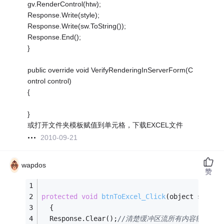
gv.RenderControl(htw);
Response.Write(style);
Response.Write(sw.ToString());
Response.End();
}
public override void VerifyRenderingInServerForm(C
ontrol control)
{
}
或打开文件夹模板赋值到单元格，下载EXCEL文件
2010-09-21
wapdos
赞
protected
void
btnToExcel_Click
(object sender
  {
  Response.Clear();
//清楚缓冲区流所有内容输出