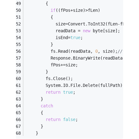
        { 
if
((fPos+size)>fLen)
          {
            size=Convert.ToInt32(fLen-fPos);
            readData = 
new
 byte[size];
            isEnd=
true
;
          }
          fs.Read(readData, 
0
, size);
//读入一
          Response.BinaryWrite(readData);
          fPos+=size;
        } 
        fs.Close(); 
        System.IO.File.Delete(fullPath);
return
true
;
      }
catch
      {
return
false
;
      }
    }