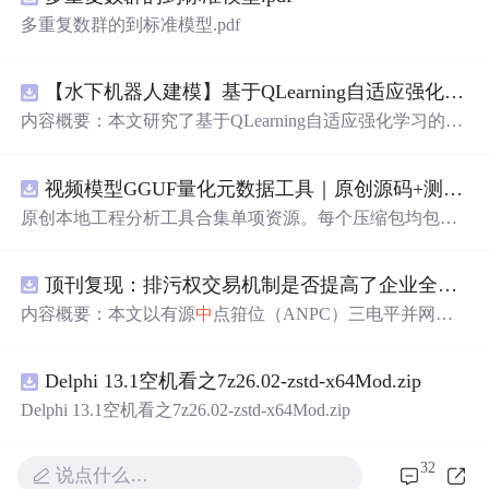
多重复数群的到标准模型.pdf
【水下机器人建模】基于QLearning自适应强化学习PID控制器在AUV
内容概要：本文研究了基于QLearning自适应强化学习的PI
D控制器在自主水下航行器（AUV）
中
的应用，通过Matla
b代码
实现
了对水下机器人的动力学建模与运动控制。重点
视频模型GGUF量化元数据工具｜原创源码+测试+离线报告
探讨了将强化学习
算法
QLearning与传统PID控制相结合的
方法，以提升AUV在复杂、时变及非线性水下环境
中
的自
原创本地工程分析工具合集单项资源。每个压缩包均包含
适应控制能力。文
中
系统分析了AUV的运动学与动力学特
完整
JavaScript
/Node.js 源码、3 项自动化测试、可复现合
性，阐述了传统PID参数整定面临的挑战，并提出采用QLe
成示例、离线 HTML/JSON/SVG 报告、1080×720 真实运
arning
算法
在线动态优化PID控制器的比例、积分和微分参
顶刊复现：排污权交易机制是否提高了企业全要素生产率 -来自
行
效果
图、README、运行说明、功能清单、MIT License
数，从而
实现
对系统误差、响应速度、超调量等性能指标
及原创授权声明。Node.js 18+ 可直接运行，零第三方运行
内容概要：本文以有源
中
点箝位（ANPC）三电平并网逆
的综合优化。通过Matlab仿真实验验证了该复合控制策略
依赖，适合开发者进行工程预检、质量审查和交付复核。
变器为研究对象，提出并构建了一套融合双极性倍频脉宽
在轨迹跟踪精度、抗外部干扰能力和系统鲁棒性方面的显
调制（DPWMA）、正负序分离锁相控制与电网电压前馈
著优势，充分展示了强化学习在智能水下装备自主控制领
Delphi 13.1空机看之7z26.02-zstd-x64Mod.zip
的一体化高性能并网控制策略。通过深入分析ANPC三电
域的可行性和应用潜力。; 适合人群：具备自动控制理论基
平拓扑在开关损耗均衡、
中
点电位可控性及输出谐波低等
Delphi 13.1空机看之7z26.02-zstd-x64Mod.zip
础、强化学习基础知识及Matlab编程能力的研究生、科研
方面的结构优势，确立了其作为大功率高质量并网系统的
人员和自动化、海洋工程、机器人等相关领域的技术研发
硬件基础。在此基础上，DPWMA调制策略有效提升等效
人员。; 使用场景及目标：①用于水下机器人、无人潜航器
32
说点什么…
开关频率，显著降低输出电流电压的总谐波畸变率，优化
等智能移动装备的高精度运动控制系统设计与开发；②开