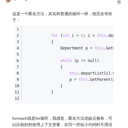
赞
这是一个匿名方法，其实和普通的循环一样，他完全等价
于：
for
 (
int
 i = 
0
; i < 
this
.departLi
            {
                Department p = 
this
.GetParent
while
 (p != null)
                {
this
.departList[i].Depth+
                    p = 
this
.GetParent(p);
                }
            }
forreach就是for循环，我感觉，匿名方法优缺点都有，可
以比较好的使用上下文变量，在写一些短小代码时不用没