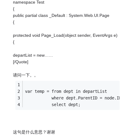
namespace Test
{
public partial class _Default : System.Web.UI.Page
{
protected void Page_Load(object sender, EventArgs e)
{
departList = new……
[/Quote]
请问一下。。
var temp = from dept in departList
           where dept.ParentID = node.ID
           select dept;
这句是什么意思？谢谢