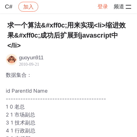
C#
登录
频道
加入
帖子详情
社区
C#
求一个算法&#xff0c;用来实现<li>缩进效
果&#xff0c;成功后扩展到javascript中
</li>
guoyun911
2010-09-21
数据集合：
id ParentId Name
-----------------------------------------
1 0 老总
2 1 市场副总
3 1 技术副总
4 1 行政副总