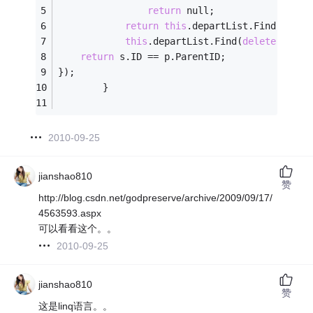
return
 null;
return
this
.departList.Find(s => 
this
.departList.Find(
delete
 (Depa
return
 s.ID == p.ParentID;
});
        }
2010-09-25
jianshao810
赞
http://blog.csdn.net/godpreserve/archive/2009/09/17/
4563593.aspx
可以看看这个。。
2010-09-25
jianshao810
赞
这是linq语言。。