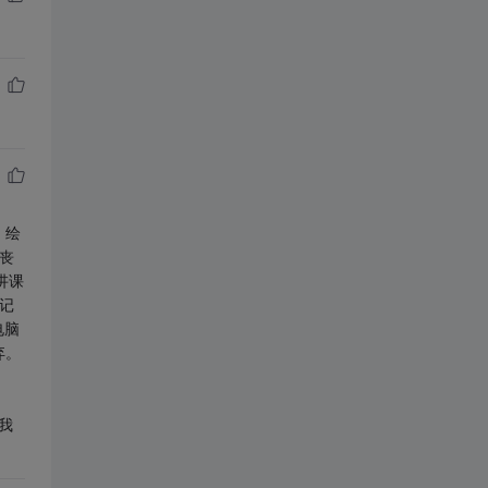
，绘
丧
讲课
记
电脑
弃。
我