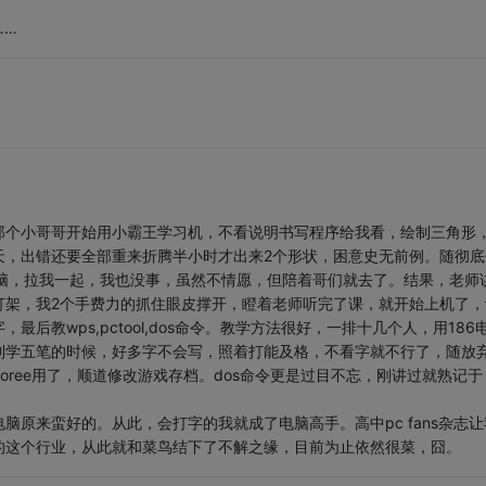
……
那个小哥哥开始用小霸王学习机，不看说明书写程序给我看，绘制三角形
天，出错还要全部重来折腾半小时才出来2个形状，困意史无前例。随彻底
学电脑，拉我一起，我也没事，虽然不情愿，但陪着哥们就去了。结果，老师
打架，我2个手费力的抓住眼皮撑开，瞪着老师听完了课，就开始上机了，
教wps,pctool,dos命令。教学方法很好，一排十几个人，用186
到学五笔的时候，好多字不会写，照着打能及格，不看字就不行了，随放
xploree用了，顺道修改游戏存档。dos命令更是过目不忘，刚讲过就熟记于
原来蛮好的。从此，会打字的我就成了电脑高手。高中pc fans杂志让
的这个行业，从此就和菜鸟结下了不解之缘，目前为止依然很菜，囧。