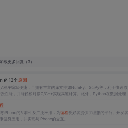
加载更多回复（3）
on 的13个
原因
仅程序编写便捷，且拥有丰富的库支持如NumPy、SciPy等，利于快速
n增强性能，并能轻松对接C/C++实现高速计算。此外，Python在数据处理
程
能、与iPhone的互联性及广泛应用，为
编程
爱好者提供了理想的平台。开发
康健身应用，并实现与iPhone的交互。