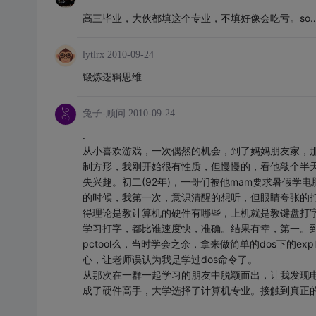
高三毕业，大伙都填这个专业，不填好像会吃亏。so
lytlrx
2010-09-24
锻炼逻辑思维
兔子-顾问
2010-09-24
.
从小喜欢游戏，一次偶然的机会，到了妈妈朋友家，
制方形，我刚开始很有性质，但慢慢的，看他敲个半
失兴趣。初二(92年)，一哥们被他mam要求暑假
的时候，我第一次，意识清醒的想听，但眼睛夸张的
得理论是教计算机的硬件有哪些，上机就是教键盘打字，最后
学习打字，都比谁速度快，准确。结果有幸，第一。
pctool么，当时学会之余，拿来做简单的dos下的e
心，让老师误认为我是学过dos命令了。
从那次在一群一起学习的朋友中脱颖而出，让我发现电脑
成了硬件高手，大学选择了计算机专业。接触到真正