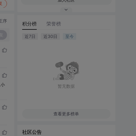
复
正序
积分榜
荣誉榜
复
近7日
近30日
至今
从小
暂无数据
查看更多榜单
社区公告