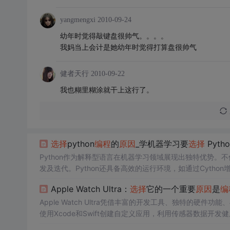
yangmengxi
2010-09-24
幼年时觉得敲键盘很帅气。。。。
我妈当上会计是她幼年时觉得打算盘很帅气
健者天行
2010-09-22
我也糊里糊涂就干上这行了。
选择
python
编程
的
原因
_学机器学习要
选择
Pyth
Python作为解释型语言在机器学习领域展现出独特优势。不
发及迭代。Python还具备高效的运行环境，如通过Cytho
储、可视化等方面亦表现出色。
Apple Watch Ultra：
选择
它的一个重要
原因
是
编
Apple Watch Ultra凭借丰富的开发工具、独特的硬件功
使用Xcode和Swift创建自定义应用，利用传感器数据开发健