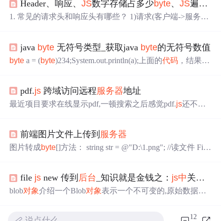
Header、响应、
JS
数字存储占多少
byte
、
JS
遍历
对
1. 常见的请求头和响应头有哪些？ 1)请求(客户端->服务端
[request]) GET(请求的方式) /newcoder/hello.html(请求的目标
资源) HTTP/1.1(请求采用的协议和版本号) Accept: /(客户端
java
byte
无符号类型_获取java
byte
的无符号数值
能接收的资源类型) Accept-Language: en-us(客户端接收的语
言类型) Connection: Keep-Alive(维护客户端和服务端的连接
byte
a = (
byte
)234;System.out.println(a);上面的
代码
，结果
关系) Host: localhost:8080(连接的目标主机和端口号) Refere
是-22，因为java
中
byte
是有符号的，
byte
范围是-128~127。
r: http://l
如果想输出234，该怎么做呢，首先想到的是将a 赋给大一
pdf.
js
跨域访问远程
服务器
地址
点的类型，如下：
byte
a = (
byte
)234;System.out.println(a);int
i = a;System.out.println(a);执行后，...
最近项目要求在线显示pdf,一顿搜索之后感觉pdf.
js
还不
错，但是一直存在一个问题：跨域访问，pdf.
js
不能直接跨
域，最后用
后台
服务将url的pdf转成
byte
[],然后用pdf.
js
解析
前端图片文件上传到
服务器
data,这样就成功解决跨域问题了， 解析url InputStream input
Stream = null; try { String strUrl = url...
图片转成
byte
[]方法： string str = @"D:\1.png"; //读文件 File
Stream fs = new FileStream(str, FileMode.Open, FileAccess.Rea
d); BinaryReader by = new BinaryReader(f
file
js
new 传到
后台
_知识就是金钱之：
js
中
关于Blob
blob
对象
介绍一个Blob
对象
表示一个不可变的,原始数据的
类似文件
对象
。Blob表示的数据不一定是一个JavaScript原
生格式blob
对象
本质上是
js
中
的一个
对象
，里面可以储存大
12
说点什么…