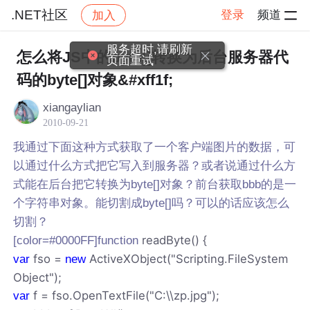
.NET社区
登录
频道
加入
帖子详情
社区
.NET社区
服务超时,请刷新
怎么将JS中的byte[]转换为后台服务器代
页面重试
码的byte[]对象&#xff1f;
xiangaylian
2010-09-21
我通过下面这种方式获取了一个客户端图片的数据，可
以通过什么方式把它写入到服务器？或者说通过什么方
式能在后台把它转换为byte[]对象？前台获取bbb的是一
个字符串对象。能切割成byte[]吗？可以的话应该怎么
切割？
readByte() {
[color=#0000FF]function
fso =
ActiveXObject("Scripting.FileSystem
var
new
Object");
f = fso.OpenTextFile("C:\\zp.jpg");
var