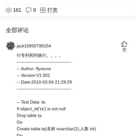
161
9
打赏
全部评论
jack15850798154
赞
行专列和列换行。。。。
------------------------------------
-- Author: flystone
-- Version:V1.001
-- Date:2010-03-04 21:29:29
------------------------------------
-- Test Data: ta
If object_id('ta') is not null
Drop table ta
Go
Create table ta(名称 nvarchar(2),人数 int)
Go