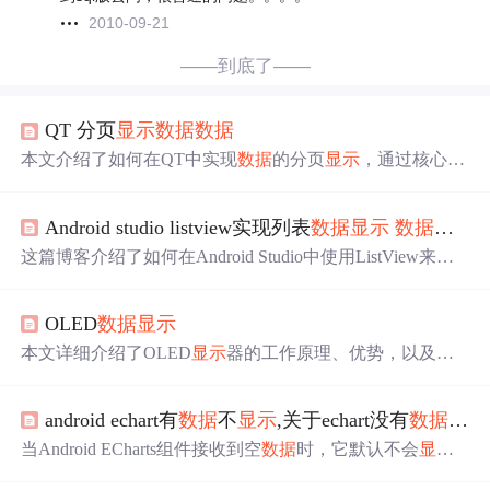
2010-09-21
——到底了——
QT 分页
显示
数据
数据
本文介绍了如何在QT中实现
数据
的分页
显示
，通过核心
的.h和.cpp代码展示具体实现过程，并提供代码下载链接。
Android studio listview实现列表
数据
显示
数据
循环
这篇博客介绍了如何在Android Studio中使用ListView来展
示列表
数据
，并提到了可以通过修改样式来提升
显示
效
果。
OLED
数据
显示
本文详细介绍了OLED
显示
器的工作原理、优势，以及汉
字点阵的使用，包括1616点阵字库的计算方法。此外，文
章讨论了SPI接口的定义、特点和传输模式，并提供了0.96
android echart有
数据
不
显示
,关于echart没有
数据
显示
寸OLED
显示
屏的
数据
显示
步骤，以及运用中文点阵
显示
汉字的方法。
当Android ECharts组件接收到空
数据
时，它默认不会
显示
任何内容。为了解决这个问题，可以在
数据
为空时手动添