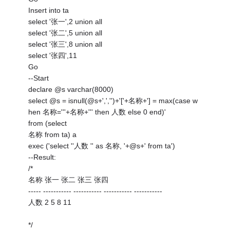
Insert into ta
select '张一',2 union all
select '张二',5 union all
select '张三',8 union all
select '张四',11
Go
--Start
declare @s varchar(8000)
select @s = isnull(@s+',','')+'['+名称+'] = max(case w
hen 名称='''+名称+''' then 人数 else 0 end)'
from (select
名称 from ta) a
exec ('select ''人数 '' as 名称, '+@s+' from ta')
--Result:
/*
名称 张一 张二 张三 张四
----- ----------- ----------- ----------- -----------
人数 2 5 8 11
*/