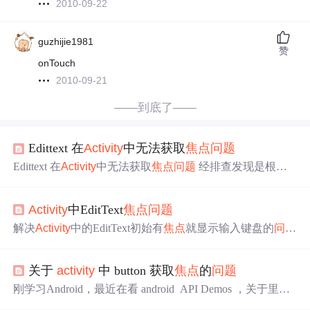
2010-09-22
guzhijie1981
赞
onTouch
2010-09-21
——到底了——
Edittext 在
Activity
中无法获取
焦点
问题
Edittext 在
Activity
中无法获取
焦点
问题
经排查发现是根控
件设置
问题
<LinearLayout xmlns:android="http://schemas.and
roid.com/apk/res/android" xmlns:tools="http://schemas.android.c
Activity
中EditText
焦点
问题
om/tools" android:layout_width="match_parent" android:layout
_height="match_parent" ...
解决
Activity
中的EditText初始有
焦点
就显示输入键盘的
问题
在Manifest中相应的
Activity
里添加以下语句 android:configC
hanges="keyboard|keyboardHidden|orientation" android:windo
关于
activity
中 button 获取
焦点
的
问题
wSoftInputMode="stateHidden"
刚学习Android，最近在看 android API Demos ，关于里面
走马灯效果的一个小例子折腾了半天，button 点击之后并