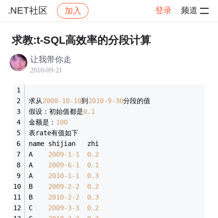
.NET社区
登录
频道
加入
帖子详情
社区
.NET社区
求教:t-SQL高效率的分段计算
让我带你走
2010-09-21
求从
2008
-10
-10
到
2010
-9
-30
分段的值
假设：初始值都是
0.1
金额是：
100
表rate有值如下
name shijian   zhi
A    
2009
-1
-1
0.2
A    
2009
-6
-1
0.1
A    
2010
-1
-1
0.3
B    
2009
-2
-2
0.2
B    
2010
-2
-2
0.3
C    
2009
-3
-3
0.2