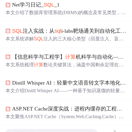
Net学习日记_
SQL
_1
本文介绍了数据库管理系统(DBMS)的概念及常见类型，如
My
SQL
、Oracle等，并对比了它们的特点。此外，还详细
讲解了
SQL
Server中的数据类型及其意义，如何选择主键，
SQL
注入实战：从
sql
i-labs靶场通关到自动化工具协同
以及T-
SQL
语句批处理命令GO的使用方法。
本文系统讲解
SQL
注入的三大核心类型（回显注入、盲
注、报错注入）及其手动利用流程，涵盖
sql
i-labs靶场通关
要点、绕过WAF的高阶技巧（如双写绕过、宽字节注
【信息科学与工程学】
计算
机科学与自动化——第三篇
入）、堆叠查询与二次注入原理，并深入阐述
sql
map与Bur
p Suite协同使用的最佳实践。强调手动分析优先、参数化
本文系统梳理
计算
数论关键算法，涵盖中国剩余定理在RS
查询防御根本原则及纵深防御策略，聚焦Web安全渗透测
A-CRT中的加速应用、模素数/合数的根
计算
、高次同余方
试中的关键技术路径。
程组求解，以及椭圆曲线密码学核心运算：离散对数（EC
Distill Whisper AI：轻量中文语音转文字本地化方案
DSA）、标量乘法（含双倍-加法、投影坐标优化）、点加
与点倍、多标量乘法（Straus算法）、双线性对（Weil/Tate/
本文介绍Distill Whisper AI——一种基于知识蒸馏的轻量级
ATE/Optimal ATE）及点压缩与ECC密钥生成。所有算法均
中文ASR本地化方案。该方案通过压缩Whisper模型结构、
面向密码学工程实现，强调可
计算
性与效率。
注入中文声学适配层、裁剪优化词汇表，实现
高效率
、低
ASP.NET Cache深度实战：进程内缓存的工程价值与生产级优化
资源占用的本地语音转文字。支持CPU/GPU混合推理、V
AD智能
分段
、标点修复及批量处理，适用于会议记录、网
本文聚焦ASP.NET Cache（System.Web.Caching.Cache）在
课字幕、隐私敏感场景等。实测42分钟音频58秒完成带时
遗留系统中的工程价值与深度优化，涵盖其
分段
哈希表结
间戳SRT输出，内存驻留仅1.3GB。
构、四种过期策略协同机制、
Sql
CacheDependency数据库