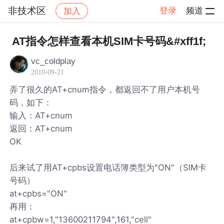
非技术区
登录
频道
加入
帖子详情
社区
非技术区
AT指令怎样查看本机SIM卡号码&#xff1f;
vc_coldplay
2010-09-21
弄了很久的AT+cnum指令，都返回不了用户本机号
码，如下：
输入：AT+cnum
返回：AT+cnum
OK
后来试了用AT+cpbs设置电话簿类型为"ON"（SIM卡
号码）
at+cpbs="ON"
再用：
at+cpbw=1,"13600211794",161,"cell"