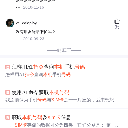
顶啊顶啊顶啊顶啊顶啊
2010-11-16
vc_coldplay
赞
没有朋友能帮下忙吗？
2010-09-23
——到底了——
怎样用AT
指令
查询
本机
手机
号码
怎样用AT
指令
查询
本机
手机
号码
使用AT命令获取
本机
号码
我之前认为手机
号码
与
SIM卡
是一一对应的，后来想想不
对，因为有换卡不换号的情况啊，所以
SIM卡
应该只是一
个电话
号码
的储存介质，而与
SIM卡
一一对应的是另一个
获取
本机
号码
及
sim卡
信息
编码——IMSI（国际移动签署这标识）。以下为获取IMSI
的命令： AT+CIMI 获得IMSI。这命令用来读取或者识别
S
一、
SIM卡
存储的数据可分为四类，它们分别是： 第一类