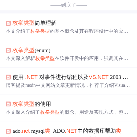
——到底了——
枚举
类
型
简单理解
本文介绍了
枚举
类
型
的基本概念及其在程序设计中的应
用。探讨了如何声明
枚举
类
型
、设置枚举值以及
枚举
类
型
的默认行为。同时，文章还讨论了
枚举
类
型
带来的好处，
枚举
类
型
(enum)
如提高代码可读性和维护性。
本文深入解析
枚举
类
型
在软件开发中的应用，强调其在代
码维护、清晰性和输入便捷性方面的优势。通过具体示
例，展示了如何定义
枚举
类
型
并进行各种
类
型间的转换，
使用
.NET
对事件进行编程以及
VS
.NET
2003 有那些新特性
包括枚举到整数、字符串及反向转换，以及
枚举
类
型
的遍
历。
博客提及msdn中文网站文章更新情况，推荐了介绍Visual S
tudio
.NET
2003新增功能的文章及链接。还提到很多人讨
论
.NET
Framework，推荐了介绍Enum、valuetype和
枚举
类
枚举
类
型
的使用
型
区别的文章，以及讲解
.NET
事件的文章，解释了事件处
理程序无返回值的原因。
本文深入介绍了
枚举
类
型
的概念、用途及实现方式，包括
如何定义
枚举
类
型
、枚举的使用场景、枚举与常量的区
别，以及如何在
.NET
中利用反射获取枚举描述等高级技
ado
.net
mysql
类
_ADO
.NET
中的数据库帮助
类
巧。