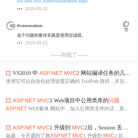
em.web.mvc.authorizeattribute.aspx
2010-09-22
threenewbee
赞
这个问题的最佳实践是使用过滤器。
2010-09-21
——到底了——
VS2010 中
ASP.NET
MVC
2 网站编译任务的几个
问
使用它可以自动化处理设置正确的 ToolPath 路径，并且将
发布和打包的
ASP.NET
MVC
2 的网站应用程序输出到一
个相邻的文件夹，使你在发布之后不会得到创建错误，如
ASP.NET
MVC
2 Web项目中公用类库的
问题
果需要的话，它还提供了众多的配置选项供你选择，即使
直接使用它，在不需要修改项目文件的情况下，也是一个
ASP.NET
WEB窗体 网站中，加入公用类文件的话，系统
理想的创建
ASP.NET
MVC
2 程序的解决方案。由于这个
会很自动并殷勤的问你，说要不要把它存放在文件夹 App_
选项延后了编译任务，所以，这就是你可以在页面文件存
Code 里。一旦加入，全站都可以很方便地加以使用，一点
在错误的情况下调试代码程序，而不会看到错误，直到页
ASP.NET
MVC
1 升级到
MVC
2后，Session 丢失
问
问题
没有。这种习以为常的方式，在
MVC
2模式下，却不
面的时候才会出现错误的原因。继续往下看这个文件，你
存在。在
MVC
2（其他版本的我尚未知道）里，加入一个
如题，今天遇到了将
ASP.NET
MVC
1 升级到
MVC
2 后，