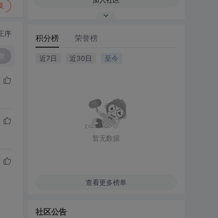
复
正序
积分榜
荣誉榜
复
近7日
近30日
至今
暂无数据
查看更多榜单
社区公告