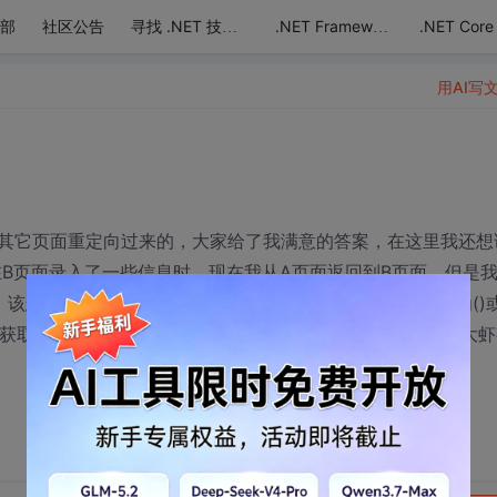
部
社区公告
.NET Core
寻找 .NET 技术达人
.NET Framework
用AI写
其它页面重定向过来的，大家给了我满意的答案，在这里我还想
在B页面录入了一些信息时，现在我从A页面返回到B页面，但是
，我自己想的一个办法是通过request.querystring()
时重新获取这些信息，但是我感觉有点臃肿，有些麻烦，不知各位大虾