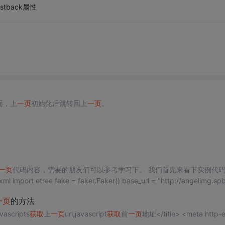
tback属性
面，上
一页
初始化后跳转回上
一页
。
一页
代码内容，需要的朋友们可以参考学习下。 我们首先来看下实例代码： fr
om time import sleep import faker import requests from lxml import etree fake = faker.Faker() base_url = "http://angelim
一页
的方法
ascripts
获取
上
一页
url,javascript
获取
前
一页
地址</title> <meta http-e