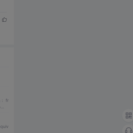
g.spb...
quiv