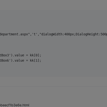
/department.aspx",'t',"dialogWidth:400px;DialogHeight:500
xtBox3').value = kk[0];
xtBox6').value = kk[1];
bebeecf1b3e6e.html