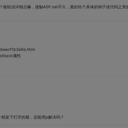
的？能给说详细点嘛，接触ASP.net不久，最好给个具体的例子或代码之类
bebeecf1b3e6e.html
tback属性
个框架下打开的额，还能用js解决吗？