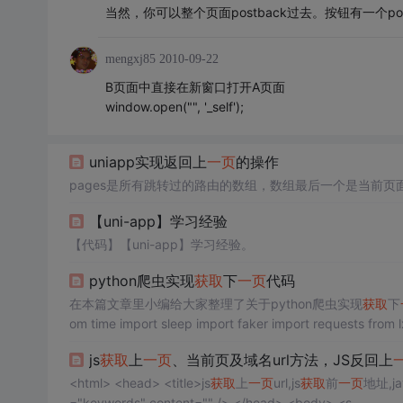
当然，你可以整个页面postback过去。按钮有一个pos
mengxj85
2010-09-22
B页面中直接在新窗口打开A页面
window.open("", '_self');
uniapp实现返回上
一页
的操作
pages是所有跳转过的路由的数组，数组最后一个是当前页
【uni-app】学习经验
【代码】【uni-app】学习经验。
python爬虫实现
获取
下
一页
代码
在本篇文章里小编给大家整理了关于python爬虫实现
获取
下
js
获取
上
一页
、当前页及域名url方法，JS反回上
<html> <head> <title>js
获取
上
一页
url,js
获取
前
一页
地址,jav
="keywords" content="" /> </head> <body> <s...