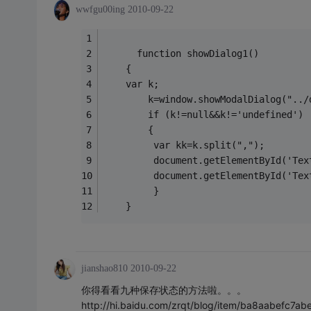
wwfgu00ing
2010-09-22
      function showDialog1()
	{
	var k;
		k=window.showModalDialog("..
		if (k!=null&&k!='undefined') 
		{
		 var kk=k.split(",");
		 document.getElementById('Te
		 document.getElementById('Te
		 }
	}
jianshao810
2010-09-22
你得看看九种保存状态的方法啦。。。
http://hi.baidu.com/zrqt/blog/item/ba8aabefc7a