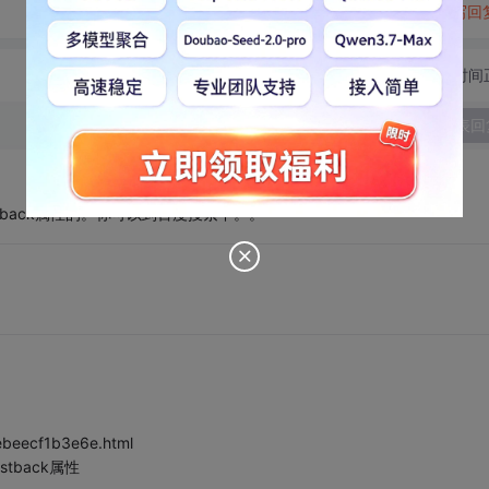
转发到动态
举报
写回
切换为时间
发表回
ostback属性的。你可以到百度搜索下。。
bebeecf1b3e6e.html
tback属性