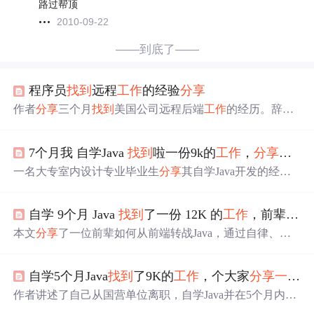
路过帮顶
2010-09-22
——到底了——
程序员
找到
远程
工作
的经验
分享
作者
分享
三个月
找到
美国公司远程后端
工作
的经历。辞职
后脱产学英语，着重练习口语和听力；同时搜集远程招聘
信息投递。通过口译中文书籍练口语，精听泛听练听力。
7个月我 自学Java
找到
啦一份9k的
工作
，
分享
经历
还自制网站汇总靠谱远程招聘信息。
一名大专室内设计专业毕业生
分享
其自学Java开发的经
历，从对编程感兴趣开始，通过线上资源和朋友帮助，7个
月后成功
找到
月薪9K的Java开发
工作
。关键在于时间管
自学 9个月 Java
找到
了一份 12K 的
工作
，前辈的方式值得
理、坚持学习、多练代码以及适时求助。
分享
了详细的学
习线路图、课程资源和项目实践资料。
本文
分享
了一位前辈如何从前端转战Java，通过自律、有
人指导和解决问题的方法，成功逆袭并在北京
找到
高薪
工
作
。内容涵盖Java基础、JavaWeb、数据库和工具学习路
自学5个月Java
找到
了9K的
工作
，个大家
分享
一下
心
径，以及提升技巧。
作者讲述了自己从国营单位离职，自学Java并在5个月内
找
到
开发
工作
的心路历程。强调了强烈的转行意愿和大佬指