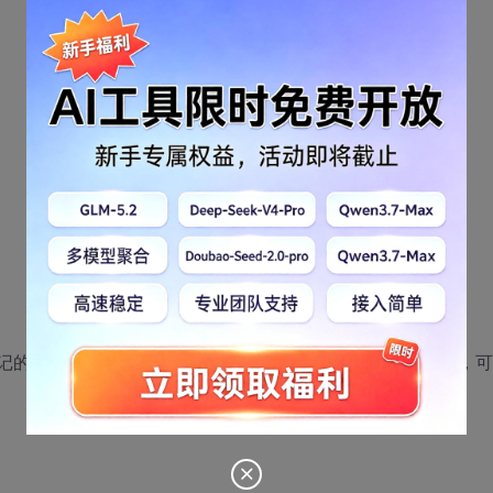
记的“defaultRedirect”属性，使之指向自定义错误页的 URL，