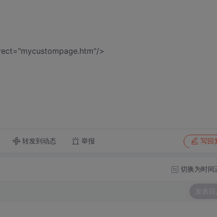
rect="mycustompage.htm"/>
转发到动态
举报
写回
切换为时间
发表回