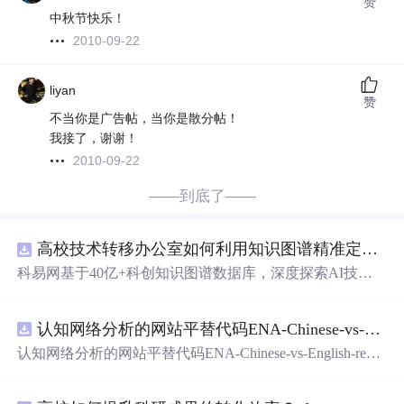
赞
中秋节快乐！
2010-09-22
liyan
赞
不当你是广告帖，当你是散分帖！
我接了，谢谢！
2010-09-22
——到底了——
高校技术转移办公室如何利用知识图谱精准定位产业需求与技术适配点？.docx
科易网基于40亿+科创知识图谱数据库，深度探索AI技术
在技术转移、成果转化、技术经纪、知识产权、产业创
新、科技招商等垂直领域的多样化应用场景，研究科技创
认知网络分析的网站平替代码ENA-Chinese-vs-English-reproducible.zip
新领域的AI+数智化解决方案，推动科技创新与产业创新
智能化发展。
认知网络分析的网站平替代码ENA-Chinese-vs-English-repro
ducible.zip