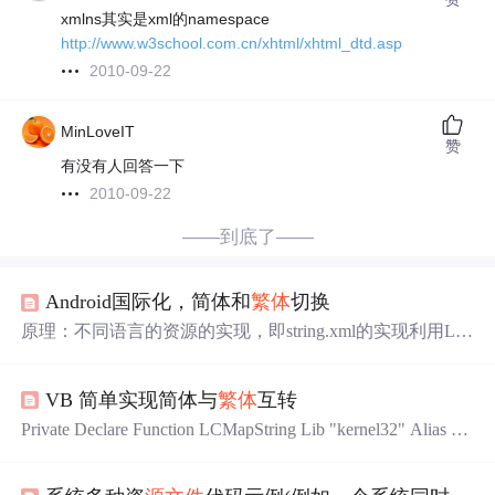
xmlns其实是xml的namespace
http://www.w3school.com.cn/xhtml/xhtml_dtd.asp
2010-09-22
MinLoveIT
赞
有没有人回答一下
2010-09-22
——到底了——
Android国际化，简体和
繁体
切换
原理：不同语言的资源的实现，即string.xml的实现利用Loc
ale改变系统的语言设置首先：配置不同语言版本的资源
1、创建values文件夹，不同国家的文件夹名字不一样 2、
VB 简单实现简体与
繁体
互转
根据需要选择建立对应语言的资
源文件
夹，文件夹名称系
统会自动生成 3、在对应的资
源文件
夹下面新建string.xml
Private Declare Function LCMapString Lib "kernel32" Alias "L
文件，不同语言的字符串资源的名称要一样，如下面的中
CMapStringA" (ByVal Locale As Long, ByVal dwMapFlags A
文和
繁体
：//简体资源 &lt;resources&gt;...
s Long, ByVal lpSrcStr As String, ByVal cchSrc As Long, ByV