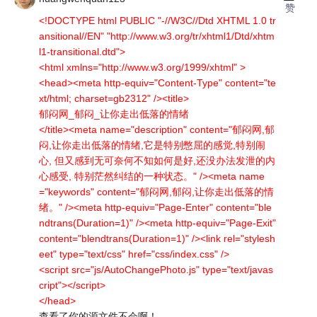
赞
<!DOCTYPE html PUBLIC "-//W3C//Dtd XHTML 1.0 tr
ansitional//EN" "http://www.w3.org/tr/xhtml1/Dtd/xhtm
l1-transitional.dtd">
<html xmlns="http://www.w3.org/1999/xhtml" >
<head><meta http-equiv="Content-Type" content="te
xt/html; charset=gb2312" /><title>
郁闷网_郁闷_让你走出低落的情绪
</title><meta name="description" content="郁闷网,郁
闷,让你走出低落的情绪,它是特别憋屈的感觉,特别闹
心, 但又感到无可奈何不知如何是好,还没办法发泄的内
心感受, 特别茫然纠结的一种状态。" /><meta name
="keywords" content="郁闷网,郁闷,让你走出低落的情
绪。" /><meta http-equiv="Page-Enter" content="ble
ndtrans(Duration=1)" /><meta http-equiv="Page-Exit"
content="blendtrans(Duration=1)" /><link rel="stylesh
eet" type="text/css" href="css/index.css" />
<script src="js/AutoChangePhoto.js" type="text/javas
cript"></script>
</head>
查看了你的源文件不会啊！