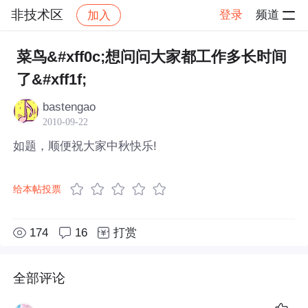
非技术区
登录
频道
加入
帖子详情
社区
非技术区
菜鸟&#xff0c;想问问大家都工作多长时间
了&#xff1f;
bastengao
2010-09-22
如题，顺便祝大家中秋快乐!
给本帖投票
174
16
打赏
全部评论