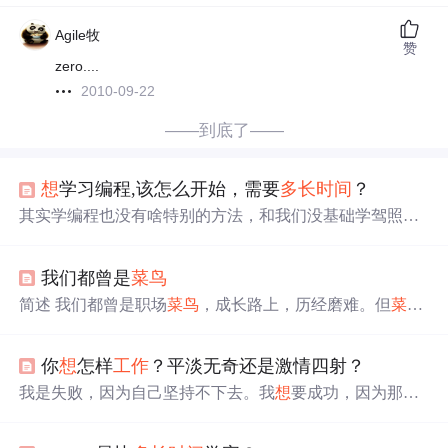
Agile牧
赞
zero....
2010-09-22
——到底了——
想
学习编程,该怎么开始，需要
多长时间
？
其实学编程也没有啥特别的方法，和我们没基础学驾照差
不多。考A照、B照还是C照，我们先得拎清，它们的用途
存在一定差异。一样的，学编程是学C，Java、Python还是
我们都曾是
菜鸟
其它，开始之前也得先明确。也不用了解得非常具体，但
你得对你，即将全身心投入学习的，这门编程语言有个认
简述 我们都曾是职场
菜鸟
，成长路上，历经磨难。但
菜鸟
知。学习一定不是盲目的，尤其是已经
工作
一段时间，转
总有翻身之日，而
菜鸟
的成长史，就是一段从“弱爆了”到
行学编程的人，更需要把准备
工作
做足。虽说编程语言有
“屌爆了”的过程。
菜鸟
就是新手，也就是所谓的小白。每
它的相通性，但每门语言也有它的局限性。这里咱们不讨
你
想
怎样
工作
？平淡无奇还是激情四射？
个人不管做什么，都会经历从“
菜鸟
-> 大虾 -> 老鸟”这样
论谁是最好的编程语言，只谈谈谁是最适合你的语言。
的一个过程。不管别人怎么说，认真干好每一件事，你离
我是失败，因为自己坚持不下去。我
想
要成功，因为那才
老鸟就不远了。 我并不认为
菜鸟
是个贬义词，它往往是猿
是真正的我。
们调侃、自嘲的话题，幽默、谦逊、而又真实...