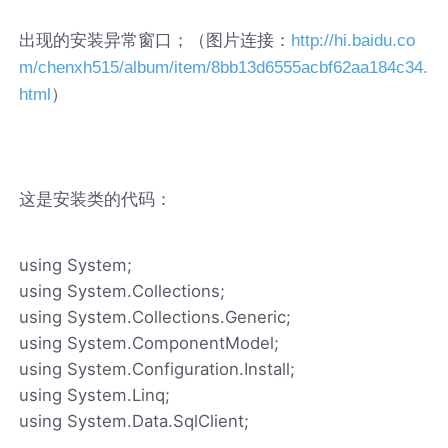
出现的安装异常窗口；（图片连接：
http://hi.baidu.co
m/chenxh515/album/item/8bb13d6555acbf62aa184c34.
）
html
这是安装类的代码：
using System;
using System.Collections;
using System.Collections.Generic;
using System.ComponentModel;
using System.Configuration.Install;
using System.Linq;
using System.Data.SqlClient;