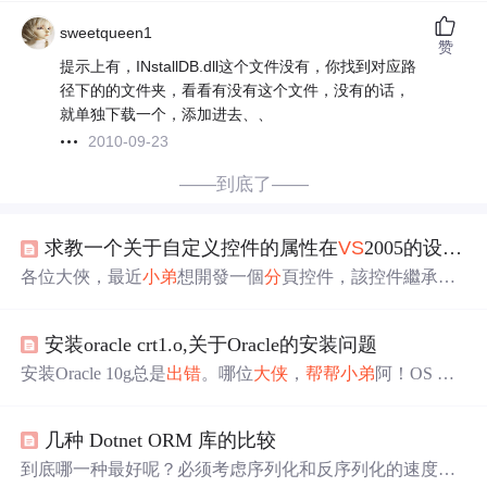
sweetqueen1
赞
提示上有，INstallDB.dll这个文件没有，你找到对应路
径下的的文件夹，看看有没有这个文件，没有的话，
就单独下载一个，添加进去、、
2010-09-23
——到底了——
求教一个关于自定义控件的属性在
VS
2005的设计器中有时候报错的问题
各位大俠，最近
小弟
想開發一個
分
頁控件，該控件繼承了
Repeater控件，我在類裏面定義了幾個
分
頁的屬性，當我把
這個自定義控件拉到
VS
2005的某個頁面，並用設計器顯
安装oracle crt1.o,关于Oracle的安装问题
示，它有時候會報錯，即控件顯示不出來，在設計器中顯
示，出現這種情況時，我把
VS
2005關閉，然後再開起來，
安装Oracle 10g总是
出错
。哪位
大侠
，
帮帮
小弟
阿！OS ：
它有變好了！我想請問一下，是什麼原因引起的呢？是我
Solaris 10错误内容：JScript code:/bin/chmod 755 /export/hom
的
VS
2005的問題，還是我的代碼那裏沒有處理好呢？設計
e/app/oracle/OraHome-1/bin/- Linking tnslsnrrm -f tnslsnr/usr/cc
器出錯畫面：類代碼如下（...
几种 Dotnet ORM 库的比较
s/bin/ld -o tnslsnr -L/export/home/app/oracle/Ora...
到底哪一种最好呢？必须考虑序列化和反序列化的速度要