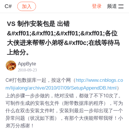
C#
登录
频道
加入
帖子详情
社区
C#
VS 制作安装包是 出错
&#xff01;&#xff01;&#xff01;&#xff01;各位
大侠进来帮帮小弟呀&#xff0c;在线等待马
上给分。
AppByte
2010-09-23
C#打包数据库一起，按这个网（
http://www.cnblogs.co
）
m/lijialong/archive/2010/07/09/SetupAppendDB.html
上的步骤一步步做的，绝对没错，都做了不下10次了。
可制作生成的安装包文件（附带数据库的程序），可为
什么在双击安装文件时，安装到最后一步却出现了一个
异常问题（状况如下图），有那个大侠能帮帮我呀！小
弟万分感谢！