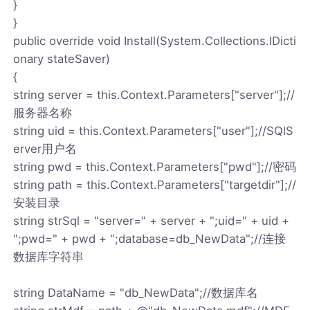
}
}
public override void Install(System.Collections.IDicti
onary stateSaver)
{
string server = this.Context.Parameters["server"];//
服务器名称
string uid = this.Context.Parameters["user"];//SQlS
erver用户名
string pwd = this.Context.Parameters["pwd"];//密码
string path = this.Context.Parameters["targetdir"];//
安装目录
string strSql = "server=" + server + ";uid=" + uid +
";pwd=" + pwd + ";database=db_NewData";//连接
数据库字符串
string DataName = "db_NewData";//数据库名