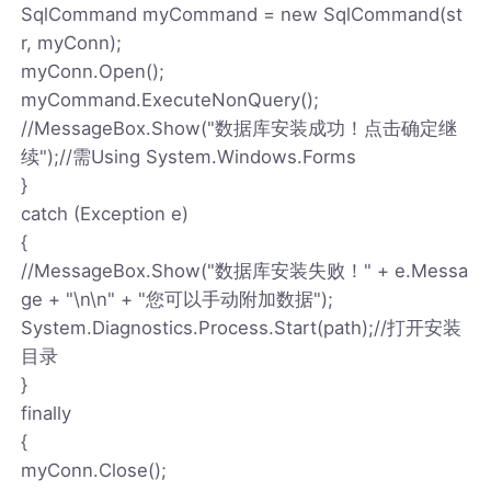
SqlCommand myCommand = new SqlCommand(st
r, myConn);
myConn.Open();
myCommand.ExecuteNonQuery();
//MessageBox.Show("数据库安装成功！点击确定继
续");//需Using System.Windows.Forms
}
catch (Exception e)
{
//MessageBox.Show("数据库安装失败！" + e.Messa
ge + "\n\n" + "您可以手动附加数据");
System.Diagnostics.Process.Start(path);//打开安装
目录
}
finally
{
myConn.Close();