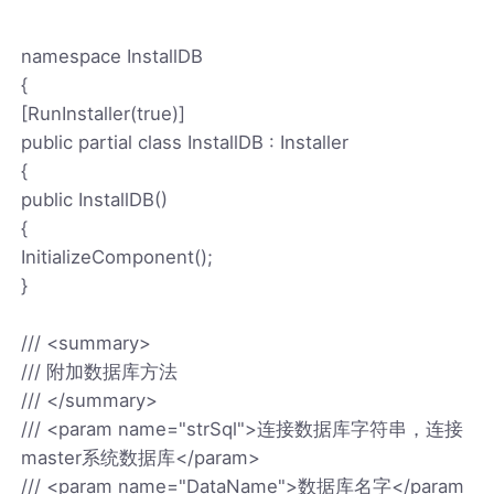
namespace InstallDB
{
[RunInstaller(true)]
public partial class InstallDB : Installer
{
public InstallDB()
{
InitializeComponent();
}
/// <summary>
/// 附加数据库方法
/// </summary>
/// <param name="strSql">连接数据库字符串，连接
master系统数据库</param>
/// <param name="DataName">数据库名字</param