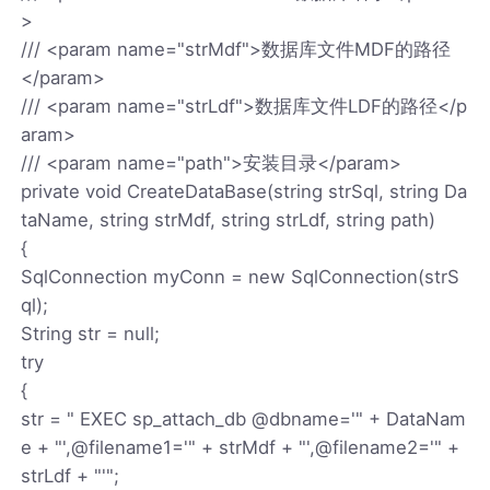
>
/// <param name="strMdf">数据库文件MDF的路径
</param>
/// <param name="strLdf">数据库文件LDF的路径</p
aram>
/// <param name="path">安装目录</param>
private void CreateDataBase(string strSql, string Da
taName, string strMdf, string strLdf, string path)
{
SqlConnection myConn = new SqlConnection(strS
ql);
String str = null;
try
{
str = " EXEC sp_attach_db @dbname='" + DataNam
e + "',@filename1='" + strMdf + "',@filename2='" +
strLdf + "'";