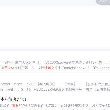
发表回
写下来与大家分享. 1、安装2000server操作系统，并打SP4
补
丁。
安装
用友
软件服务器。5、执行
破解
文件中的patch85r.exe.6、通过licens.
ll文件复制到
ServerADHelper）：右击【我的电脑】——【管理】——【服务和应用程
选择【停止】。5、启动MSSQLSERVER及其他相关服务：右击【我的电
QLSERVER”及其他相关服务，右击选择【启动】。2、注册表编辑器：
程中的解决办法）
定。...
/应用软件/
用友
ERP-U8管理软件(8.70版).rar 准备好安装环境，因为需要SQ