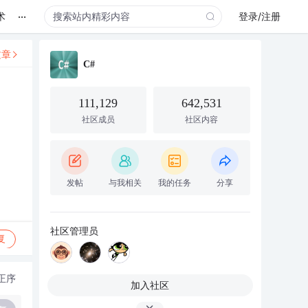
...
术
登录/注册
文章
C#
111,129
642,531
社区成员
社区内容
发帖
与我相关
我的任务
分享
社区管理员
复
正序
加入社区