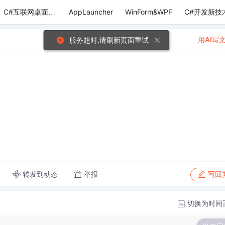
AppLauncher
WinForm&WPF
C#开发新技
C#互联网桌面应用
用AI写
服务超时,请刷新页面重试
转发到动态
举报
写回
切换为时间