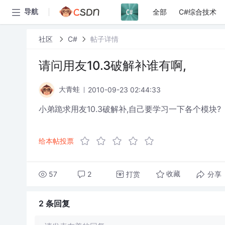
全部
C#综合技术
导航
社区
C#
帖子详情
请问用友10.3破解补谁有啊,
2010-09-23 02:44:33
大青蛙
小弟跪求用友10.3破解补,自己要学习一下各个模块?
给本帖投票
57
2
打赏
分享
收藏
2 条
回复