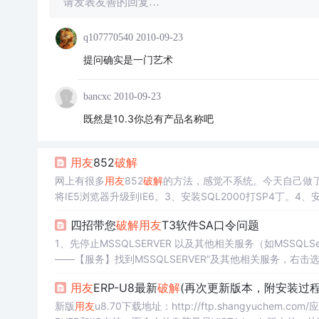
请发表友善的回复…
q107770540
2010-09-23
提问确实是一门艺术
bancxc
2010-09-23
既然是10.3你总有产品名称吧
用友
852
破解
网上有很多
用友
852
破解
的方法，感觉不系统。今天自己做了一遍
将IE5浏览器升级到IE6。3、安装SQL2000打SP4丁。4、
文件生成U8licens.exe文件。7、将
破解
文件中的sense3.d
四招带您
破解
用友
T3软件SA口令问题
1、先停止MSSQLSERVER 以及其他相关服务（如MSSQL
——【服务】找到MSSQLSERVER”及其他相关服务，右击
——【管理】——【服务和应用程序】——【服务】找到MSS
用友
ERP-U8最新
破解
(再次更新版本，附安装过
电脑左下角【开始】菜单——【运行】，输入regedit，点击确
新版
用友
u8.70下载地址：http://ftp.shangyuchem.com