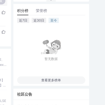
复
积分榜
荣誉榜
近7日
近30日
至今
暂无数据
2、
exe
序】
查看更多榜单
脑】
点击
社区公告
LSE