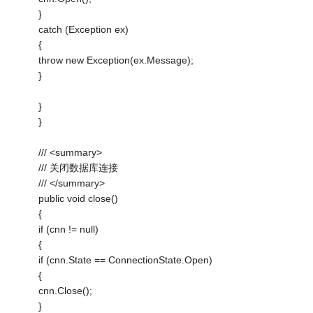
}
catch (Exception ex)
{
throw new Exception(ex.Message);
}
}
}
/// <summary>
/// 关闭数据库连接
/// </summary>
public void close()
{
if (cnn != null)
{
if (cnn.State == ConnectionState.Open)
{
cnn.Close();
}