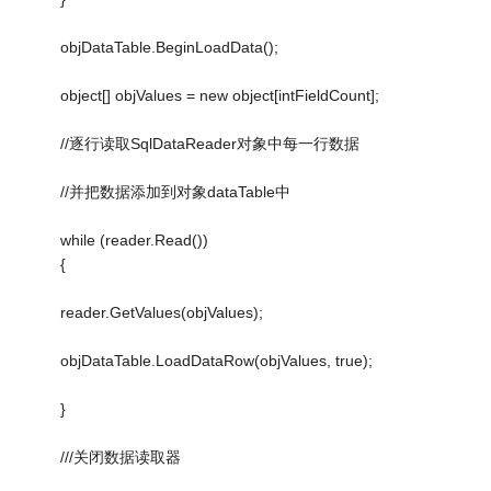
objDataTable.BeginLoadData();
object[] objValues = new object[intFieldCount];
//逐行读取SqlDataReader对象中每一行数据
//并把数据添加到对象dataTable中
while (reader.Read())
{
reader.GetValues(objValues);
objDataTable.LoadDataRow(objValues, true);
}
///关闭数据读取器