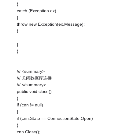
}
catch (Exception ex)
{
throw new Exception(ex.Message);
}
}
}
/// <summary>
/// 关闭数据库连接
/// </summary>
public void close()
{
if (cnn != null)
{
if (cnn.State == ConnectionState.Open)
{
cnn.Close();