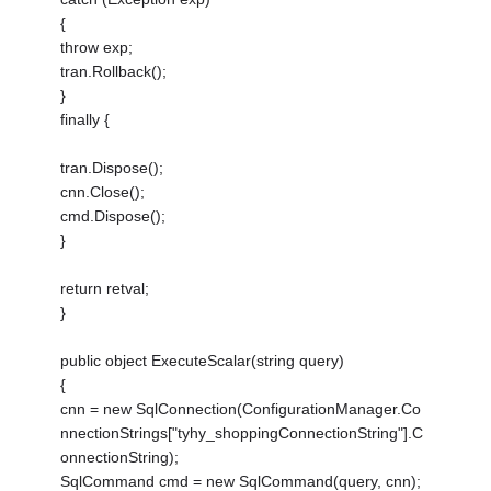
{
throw exp;
tran.Rollback();
}
finally {
tran.Dispose();
cnn.Close();
cmd.Dispose();
}
return retval;
}
public object ExecuteScalar(string query)
{
cnn = new SqlConnection(ConfigurationManager.Co
nnectionStrings["tyhy_shoppingConnectionString"].C
onnectionString);
SqlCommand cmd = new SqlCommand(query, cnn);