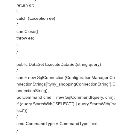
return dr;
}
catch (Exception ee)
{
cnn.Close();
throw ee;
}
}
public DataSet ExecuteDataSet(string query)
{
cnn = new SqlConnection(ConfigurationManager.Co
nnectionStrings["tyhy_shoppingConnectionString"].C
onnectionString);
SqlCommand cmd = new SqlCommand(query, cnn);
if (query.StartsWith("SELECT") | query.StartsWith("se
lect"))
{
cmd.CommandType = CommandType.Text;
}