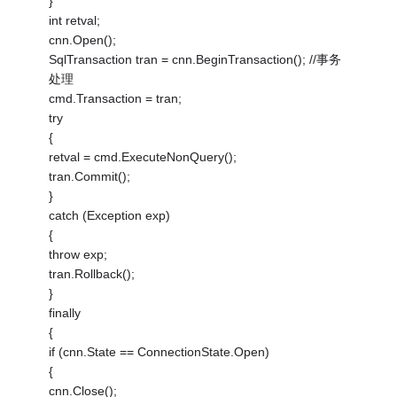
}
int retval;
cnn.Open();
SqlTransaction tran = cnn.BeginTransaction(); //事务
处理
cmd.Transaction = tran;
try
{
retval = cmd.ExecuteNonQuery();
tran.Commit();
}
catch (Exception exp)
{
throw exp;
tran.Rollback();
}
finally
{
if (cnn.State == ConnectionState.Open)
{
cnn.Close();