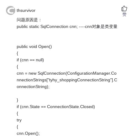
thsurvivor
赞
问题原因是：
public static SqlConnection cnn; ----cnn对象是类变量
public void Open()
{
if (cnn == null)
{
cnn = new SqlConnection(ConfigurationManager.Co
nnectionStrings["tyhy_shoppingConnectionString"].C
onnectionString);
}
if (cnn.State == ConnectionState.Closed)
{
try
{
cnn.Open();