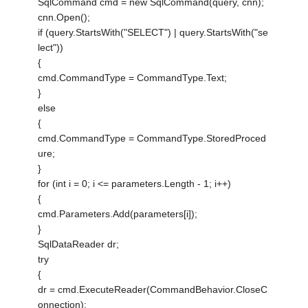
SqlCommand cmd = new SqlCommand(query, cnn);
cnn.Open();
if (query.StartsWith("SELECT") | query.StartsWith("se
lect"))
{
cmd.CommandType = CommandType.Text;
}
else
{
cmd.CommandType = CommandType.StoredProced
ure;
}
for (int i = 0; i <= parameters.Length - 1; i++)
{
cmd.Parameters.Add(parameters[i]);
}
SqlDataReader dr;
try
{
dr = cmd.ExecuteReader(CommandBehavior.CloseC
onnection);