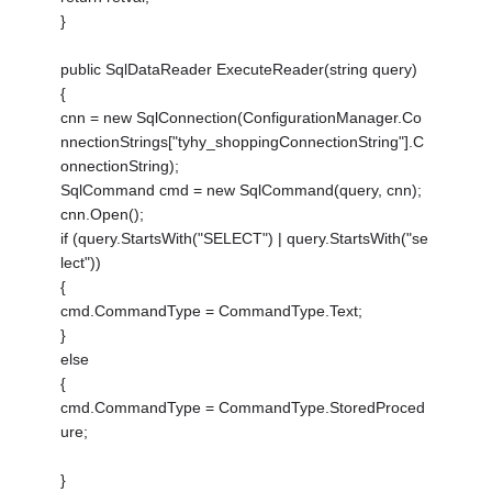
}
public SqlDataReader ExecuteReader(string query)
{
cnn = new SqlConnection(ConfigurationManager.Co
nnectionStrings["tyhy_shoppingConnectionString"].C
onnectionString);
SqlCommand cmd = new SqlCommand(query, cnn);
cnn.Open();
if (query.StartsWith("SELECT") | query.StartsWith("se
lect"))
{
cmd.CommandType = CommandType.Text;
}
else
{
cmd.CommandType = CommandType.StoredProced
ure;
}