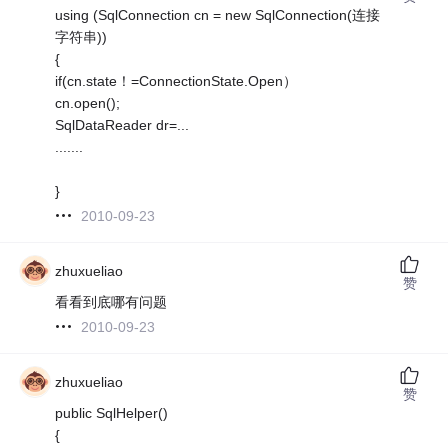
using (SqlConnection cn = new SqlConnection(连接
字符串))
{
if(cn.state！=ConnectionState.Open）
cn.open();
SqlDataReader dr=...
.......
}
2010-09-23
zhuxueliao
赞
看看到底哪有问题
2010-09-23
zhuxueliao
赞
public SqlHelper()
{