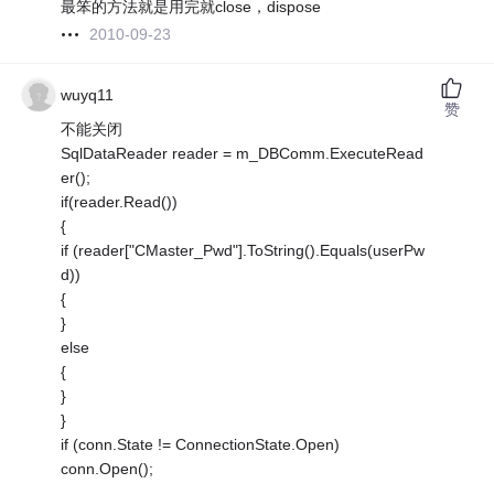
最笨的方法就是用完就close，dispose
2010-09-23
wuyq11
赞
不能关闭
SqlDataReader reader = m_DBComm.ExecuteRead
er();
if(reader.Read())
{
if (reader["CMaster_Pwd"].ToString().Equals(userPw
d))
{
}
else
{
}
}
if (conn.State != ConnectionState.Open)
conn.Open();