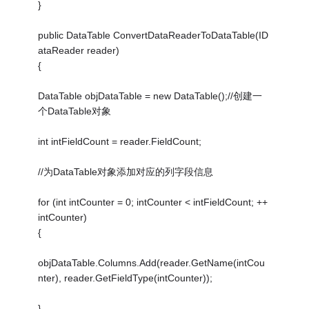
}
public DataTable ConvertDataReaderToDataTable(ID
ataReader reader)
{
DataTable objDataTable = new DataTable();//创建一
个DataTable对象
int intFieldCount = reader.FieldCount;
//为DataTable对象添加对应的列字段信息
for (int intCounter = 0; intCounter < intFieldCount; ++
intCounter)
{
objDataTable.Columns.Add(reader.GetName(intCou
nter), reader.GetFieldType(intCounter));
}