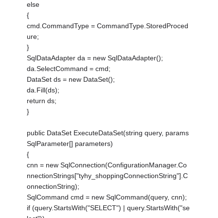
else
{
cmd.CommandType = CommandType.StoredProced
ure;
}
SqlDataAdapter da = new SqlDataAdapter();
da.SelectCommand = cmd;
DataSet ds = new DataSet();
da.Fill(ds);
return ds;
}
public DataSet ExecuteDataSet(string query, params
SqlParameter[] parameters)
{
cnn = new SqlConnection(ConfigurationManager.Co
nnectionStrings["tyhy_shoppingConnectionString"].C
onnectionString);
SqlCommand cmd = new SqlCommand(query, cnn);
if (query.StartsWith("SELECT") | query.StartsWith("se