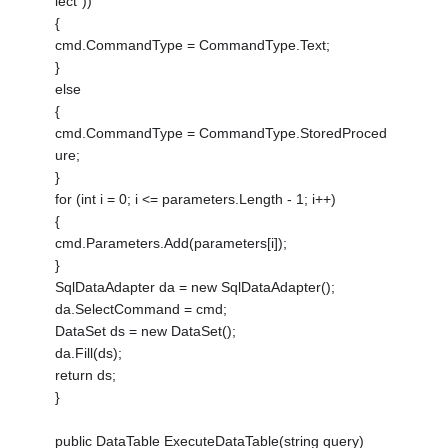
lect"))
{
cmd.CommandType = CommandType.Text;
}
else
{
cmd.CommandType = CommandType.StoredProced
ure;
}
for (int i = 0; i <= parameters.Length - 1; i++)
{
cmd.Parameters.Add(parameters[i]);
}
SqlDataAdapter da = new SqlDataAdapter();
da.SelectCommand = cmd;
DataSet ds = new DataSet();
da.Fill(ds);
return ds;
}
public DataTable ExecuteDataTable(string query)