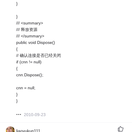
}
}
/// <summary>
/// 释放资源
/// </summary>
public void Dispose()
{
// 确认连接是否已经关闭
if (cnn != null)
{
cnn.Dispose();
cnn = null;
}
}
2010-09-23
liaoyukun111