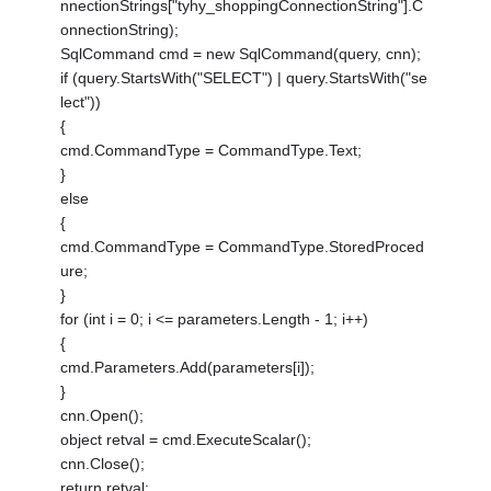
nnectionStrings["tyhy_shoppingConnectionString"].C
onnectionString);
SqlCommand cmd = new SqlCommand(query, cnn);
if (query.StartsWith("SELECT") | query.StartsWith("se
lect"))
{
cmd.CommandType = CommandType.Text;
}
else
{
cmd.CommandType = CommandType.StoredProced
ure;
}
for (int i = 0; i <= parameters.Length - 1; i++)
{
cmd.Parameters.Add(parameters[i]);
}
cnn.Open();
object retval = cmd.ExecuteScalar();
cnn.Close();
return retval;