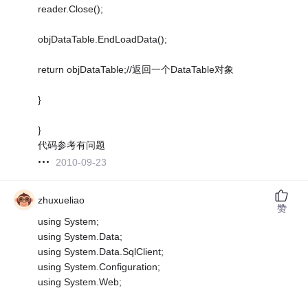
reader.Close();
objDataTable.EndLoadData();
return objDataTable;//返回一个DataTable对象
}
}
代码参考有问题
2010-09-23
zhuxueliao
赞
using System;
using System.Data;
using System.Data.SqlClient;
using System.Configuration;
using System.Web;