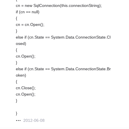
cn = new SqlConnection(this.connectionString);
if (cn == null)
{
cn = cn.Open();
}
else if (cn.State == System.Data.ConnectionState.Cl
osed)
{
cn.Open();
}
else if (cn.State == System.Data.ConnectionState.Br
oken)
{
cn.Close();
cn.Open();
}
}
2012-06-08