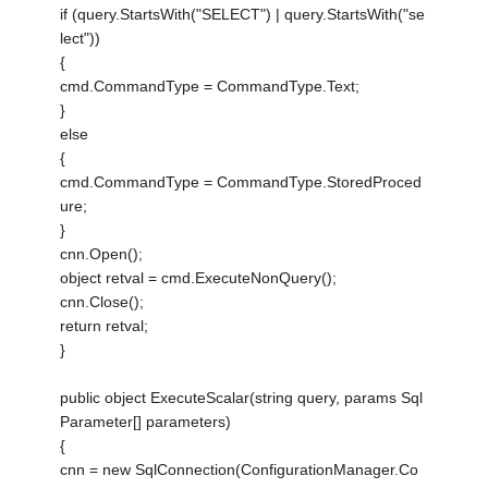
if (query.StartsWith("SELECT") | query.StartsWith("se
lect"))
{
cmd.CommandType = CommandType.Text;
}
else
{
cmd.CommandType = CommandType.StoredProced
ure;
}
cnn.Open();
object retval = cmd.ExecuteNonQuery();
cnn.Close();
return retval;
}
public object ExecuteScalar(string query, params Sql
Parameter[] parameters)
{
cnn = new SqlConnection(ConfigurationManager.Co