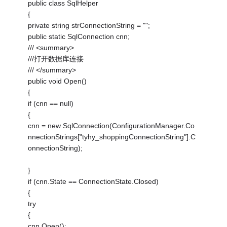
public class SqlHelper
{
private string strConnectionString = "";
public static SqlConnection cnn;
/// <summary>
///打开数据库连接
/// </summary>
public void Open()
{
if (cnn == null)
{
cnn = new SqlConnection(ConfigurationManager.Co
nnectionStrings["tyhy_shoppingConnectionString"].C
onnectionString);
}
if (cnn.State == ConnectionState.Closed)
{
try
{
cnn.Open();