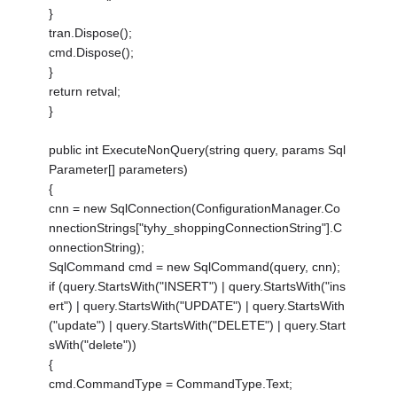
}
tran.Dispose();
cmd.Dispose();
}
return retval;
}
public int ExecuteNonQuery(string query, params Sql
Parameter[] parameters)
{
cnn = new SqlConnection(ConfigurationManager.Co
nnectionStrings["tyhy_shoppingConnectionString"].C
onnectionString);
SqlCommand cmd = new SqlCommand(query, cnn);
if (query.StartsWith("INSERT") | query.StartsWith("ins
ert") | query.StartsWith("UPDATE") | query.StartsWith
("update") | query.StartsWith("DELETE") | query.Start
sWith("delete"))
{
cmd.CommandType = CommandType.Text;