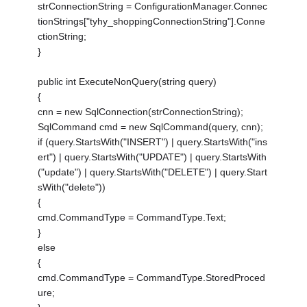
strConnectionString = ConfigurationManager.Connec
tionStrings["tyhy_shoppingConnectionString"].Conne
ctionString;
}
public int ExecuteNonQuery(string query)
{
cnn = new SqlConnection(strConnectionString);
SqlCommand cmd = new SqlCommand(query, cnn);
if (query.StartsWith("INSERT") | query.StartsWith("ins
ert") | query.StartsWith("UPDATE") | query.StartsWith
("update") | query.StartsWith("DELETE") | query.Start
sWith("delete"))
{
cmd.CommandType = CommandType.Text;
}
else
{
cmd.CommandType = CommandType.StoredProced
ure;