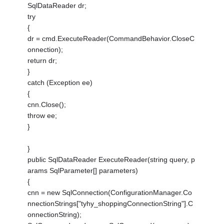
SqlDataReader dr;
try
{
dr = cmd.ExecuteReader(CommandBehavior.CloseC
onnection);
return dr;
}
catch (Exception ee)
{
cnn.Close();
throw ee;
}
}
public SqlDataReader ExecuteReader(string query, p
arams SqlParameter[] parameters)
{
cnn = new SqlConnection(ConfigurationManager.Co
nnectionStrings["tyhy_shoppingConnectionString"].C
onnectionString);