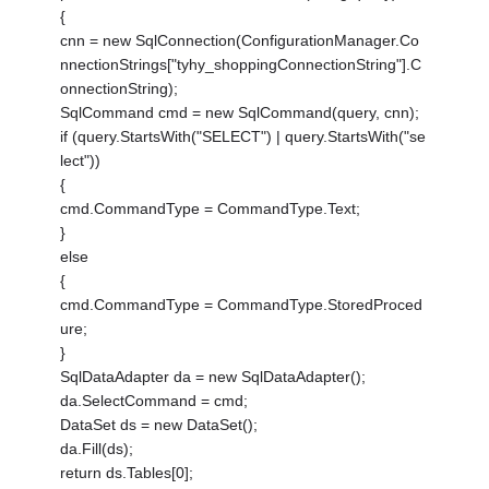
{
cnn = new SqlConnection(ConfigurationManager.Co
nnectionStrings["tyhy_shoppingConnectionString"].C
onnectionString);
SqlCommand cmd = new SqlCommand(query, cnn);
if (query.StartsWith("SELECT") | query.StartsWith("se
lect"))
{
cmd.CommandType = CommandType.Text;
}
else
{
cmd.CommandType = CommandType.StoredProced
ure;
}
SqlDataAdapter da = new SqlDataAdapter();
da.SelectCommand = cmd;
DataSet ds = new DataSet();
da.Fill(ds);
return ds.Tables[0];