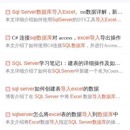
Sql
Server
数据库
导入
Excel
、txt数据详解，新人必看
本文详细介绍如何使用
Sql
Server
的DTS工具
导入
Excel
和t
xt数据至
数据库
。涵盖列映射、数据筛选及
导入
过程，适
合初学者快速掌握数据
导入
技巧。
C# 连接
sql
数据库
对 access，
excel
导入
导出操作
本文介绍了如何使用C#连接
SQL
数据库
，并进行Access和
Excel
的数据
导入
导出操作。包括使用DTS向导迁移Access
数据到
SQL
Server
，以及使用Transact-
SQL
语句直接在
SQ
SQL
Server
学习笔记1：建表的详细操作及如何将
E
L
Server
中读取、
导入
和导出Access和
Excel
数据。此外，
还展示了将
SQL
Server
数据
导入
到
Excel
以及在
SQL
Serve
本文详细介绍了如何在
SQL
Server
中新建一个名为Course
r
中向
Excel
插入数据的方法。
的表，包括设置
列名
、数据类型和允许空值，以及如何从
Excel
文件中
导入
数据的过程。
sql
server
如何创建表
导入
excel
的数据
博客介绍了在
SQL
Server
中将
Excel
数据
导入
数据库
表
的方法。包括使用
SQL
Server
Management Studio (SSMS)
的
导入
向导，T -
SQL
+ OPENROWSET（需配置），以及
sql
server
怎么将
excel
表的数据
导入
到
数据库
中
先创建表再使用 SSIS 或 BULK INSERT 等方式，还提及了
各方法的操作步骤和注意事项。
本文介绍将
Excel
数据
导入
指定
SQL
Server
数据库
的操作
步骤。
导入
前需检查同名表，数据表以“$”结尾避免重复。