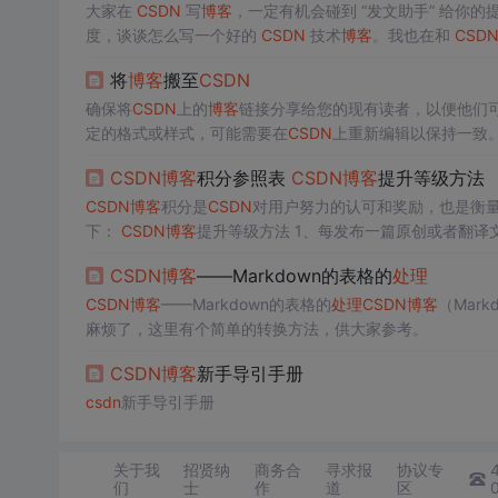
大家在
CSDN
写
博客
，一定有机会碰到 “发文助手” 给你
度，谈谈怎么写一个好的
CSDN
技术
博客
。我也在和
CSD
将
博客
搬至
CSDN
确保将
CSDN
上的
博客
链接分享给您的现有读者，以便他们
定的格式或样式，可能需要在
CSDN
上重新编辑以保持一致
果你有大量的
博客
文章需要迁移，手动一个个转移的过程可能非
CSDN
博客
积分参照表
CSDN
博客
提升等级方法
面的一般步骤。2. 创建
博客
：登录后，点击页面右上角的“
CSDN
博客
积分是
CSDN
对用户努力的认可和奖励，也是衡
下：
CSDN
博客
提升等级方法 1、每发布一篇原创或者翻译文章：可获得10分； 2、每发布一篇转载文章：可获得2分； 3、博主的文章每
被评论一次：可获得1分； 4、每发表一次评论：可获得1分（自己给自己评论、博主回复评论不获得积分）； 5、博文阅读次数每超过10
CSDN
博客
——Markdown的表格的
处理
0...
CSDN
博客
——Markdown的表格的
处理
CSDN
博客
（Mar
麻烦了，这里有个简单的转换方法，供大家参考。
CSDN
博客
新手导引手册
csdn
新手导引手册
关于我
招贤纳
商务合
寻求报
协议专
们
士
作
道
区