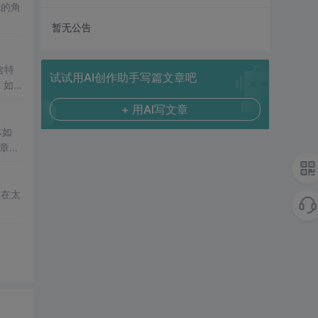
我的角
暂无公告
含特
试试用AI创作助手写篇文章吧
，如
遵循下
+ 用AI写文章
体如
实在太