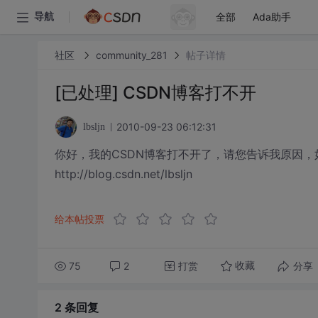
全部
Ada助手
导航
社区
community_281
帖子详情
[已处理] CSDN博客打不开
2010-09-23 06:12:31
lbsljn
你好，我的CSDN博客打不开了，请您告诉我原因
http://blog.csdn.net/lbsljn
给本帖投票
75
2
打赏
分享
收藏
2 条
回复