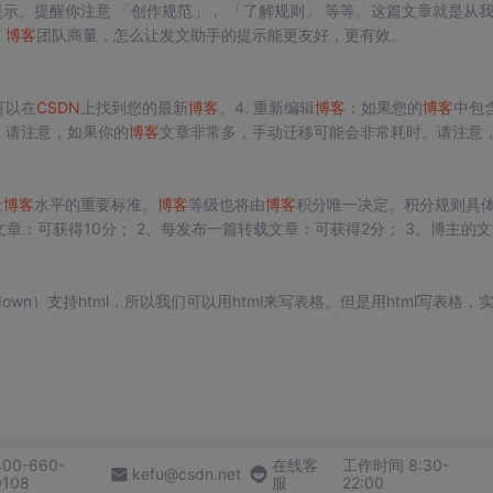
的提示。提醒你注意 「创作规范」， 「了解规则」 等等。这篇文章就是从
N
博客
团队商量，怎么让发文助手的提示能更友好，更有效。
可以在
CSDN
上找到您的最新
博客
。4. 重新编辑
博客
：如果您的
博客
中包
。请注意，如果你的
博客
文章非常多，手动迁移可能会非常耗时。请注意
常耗时。如果你想将你在ChinaUnix上的
博客
迁移到
CSDN
，你需要
我的
CSDN
”，在下拉菜单中选择“我的
博客
”，然后点击“创建
博客
”。
量
博客
水平的重要标准。
博客
等级也将由
博客
积分唯一决定。积分规则具
kdown）支持html，所以我们可以用html来写表格。但是用html写表格，
400-660-
在线客
工作时间 8:30-
kefu@csdn.net
0108
服
22:00