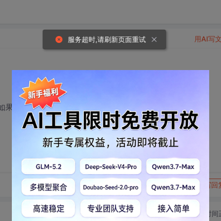
用AI写
服务超时,请刷新页面重试
，如果我的文章涉及到什么法规，请告诉我。谢谢
转发到动态
举报
写回
切换为时间