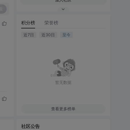
复
积分榜
荣誉榜
近7日
近30日
至今
暂无数据
查看更多榜单
社区公告