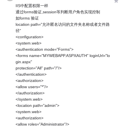
赞
IIS中配置权限一样
通过forms验证,session等判断用户角色实现控制
如forms 验证
location path="允许匿名访问的文件夹名称或者文件路
径"
<configuration>
<system.web>
<authentication mode="Forms">
<forms name="MYWEBAPP.ASPXAUTH" loginUrl="lo
gin.aspx"
protection="All" path="/"/>
</authentication>
<authorization>
<allow users="*"/>
</authorization>
</system.web>
<location path="admin">
<system.web>
<authorization>
<allow roles="Administrator"/>