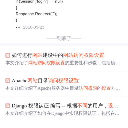
if (Session["login"] == null)
{
Response.Redirect("");
}
2010-09-23
——到底了——
如何进行
网站
建设中的
网站
访问权限
设置
本文介绍了
网站
访问权限
设置
的重要性和步骤，包括确定
权限级别、选择身份验证方式、细粒度权限控制以及定期
更新，以保障
网站
安全和用户隐私。
Apache
网站
目录
访问权限
设置
本文详细介绍了Apache服务器中目录
访问权限
的
设置
方
法，包括如何为
不同
版本的Apache（2.2和2.4）配置目录权
限，以及如何使用分布式权限对子目录进行单独控制，无
Django 权限认证 编写 -- 根据
不同
的用户，
设置
不
需重启服务器。
本文详细介绍了如何在Django中实现权限认证，包括在Dja
ngo models中创建模型，使用makemigrations和migrate同步
数据库，
设置
后端views和models视图，处理错误页面如40