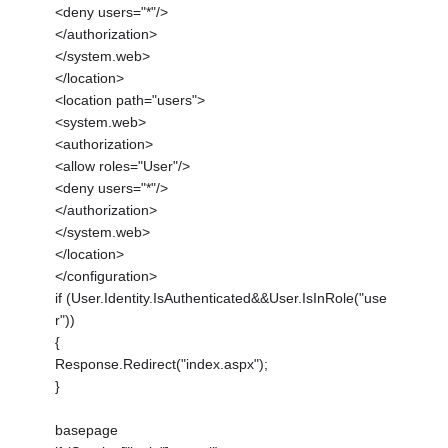
<deny users="*"/>
</authorization>
</system.web>
</location>
<location path="users">
<system.web>
<authorization>
<allow roles="User"/>
<deny users="*"/>
</authorization>
</system.web>
</location>
</configuration>
if (User.Identity.IsAuthenticated&&User.IsInRole("use
r"))
{
Response.Redirect("index.aspx");
}
basepage