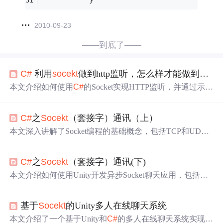
            }
2010-09-23
——到底了——
C#
利用
socekt
做到http监听，怎么样才能做到高性能
本文介绍如何使用
C#
的Socket实现HTTP监听，并通过示例
代码展示了如何处理GET和POST请求，支持高并发处理。
C#
之
Socekt
（套接字）通讯（上）
本文深入讲解了Socket编程的基础概念，包括TCP和UDP
两种主要协议的特点和应用场景，并通过具体实例介绍了
面向连接和无连接的Socket编程实现方法。
C#
之
Socekt
（套接字）通讯(下)
本文介绍如何使用Unity开发异步Socket聊天应用，包括服
务器端和客户端的界面设计与脚本编写，实现了客户端与
服务器之间的实时消息收发。
基于
Socekt
的Unity多人在线聊天系统
本文介绍了一个基于Unity和
C#
的多人在线聊天系统实现方