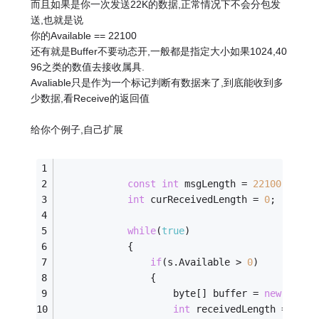
而且如果是你一次发送22K的数据,正常情况下不会分包发
送,也就是说
你的Available == 22100
还有就是Buffer不要动态开,一般都是指定大小如果1024,40
96之类的数值去接收属具.
Avaliable只是作为一个标记判断有数据来了,到底能收到多
少数据,看Receive的返回值
给你个例子,自己扩展
const
int
 msgLength = 
22100
;
int
 curReceivedLength = 
0
;
while
(
true
)
            {
if
(s.Available > 
0
)
                {
                    byte[] buffer = 
new
 byte[
int
 receivedLength = s.Re