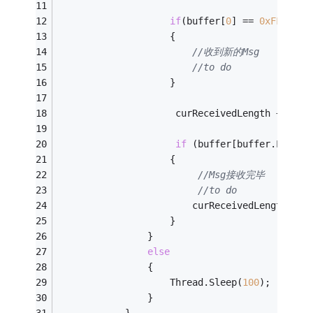
if
(buffer[
0
] == 
0xFF
 && c
                    {    
//收到新的Msg
//to do
                    }
                     curReceivedLength += buf
if
 (buffer[buffer.Length
                    {
//Msg接收完毕
//to do
                        curReceivedLength = 
0
                    }
                }
else
                {
                    Thread.Sleep(
100
);
                }