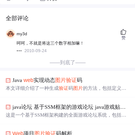
全部评论
my3d
赞
呵呵，不就是将这三个数字相加嘛！
2010-09-24
——到底了——
Java
web
实现动态
图片
验证
码
本文详细介绍了一种生成
验证
码
图片
的方法，包括定义
图
片
的宽高、在内存中生成
图片
、绘制背景和边框、创建随
机字符集和随机数对象、生成随机颜色、绘制
验证
码字符
java论坛 基于SSM框架的游戏论坛 java游戏贴吧 java游戏论坛 java论坛 ssm论坛 ssm贴吧 可以改为各种论坛，分类可在后台自己控制，
和干扰线等步骤，并提供了实现刷新效果的JS代码。
这是一个基于SSM框架构建的全面游戏论坛系统，包括论
坛帖子管理、分类、留言、用户登录注册、管理员功能、
验证
码、AJAX、分页查询、报表统计等。提供前端使用H
Web
项目
图片
验证
码解析
TML+JavaScript+CSS+layui+jQuery实现，并附带测试账