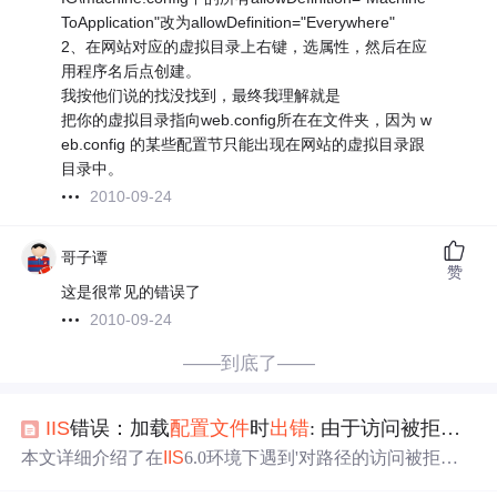
ToApplication"改为allowDefinition="Everywhere"
2、在网站对应的虚拟目录上右键，选属性，然后在应
用程序名后点创建。
我按他们说的找没找到，最终我理解就是
把你的虚拟目录指向web.config所在在文件夹，因为 w
eb.config 的某些配置节只能出现在网站的虚拟目录跟
目录中。
2010-09-24
哥子谭
赞
这是很常见的错误了
2010-09-24
——到底了——
IIS
错误：加载
配置文件
时
出错
: 由于访问被拒绝,未能开始监视对 XX 文件的更改
本文详细介绍了在
IIS
6.0环境下遇到'对路径的访问被拒
绝'错误时的解决方案。通过在需要进行读写操作的目录下