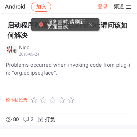
Android
登录
频道
加入
帖子详情
社区
Android
服务超时,请刷新
启动程序时报如下错误&#xff0c;请问该如
页面重试
何解决
Nico
2010-09-24
Problems occurred when invoking code from plug-i
n: "org.eclipse.jface".
给本帖投票
80
2
打赏