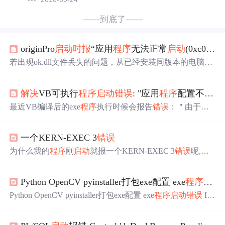
——到底了——
originPro
启动
时报
“应用
程序
无法正常
启动
(0xc000014f)”
若出现ok.dll文件丢失的问题，从已经安装同版本的电脑上
复制粘贴过来即可。注意关闭防火墙，dll文件可能别自动
删除，使用u盘无此问题。找到Microsoft visual c++最新的
解决
VB可执行
程序
启动
错误
: "应用
程序
配置不正确，应用
几个（2015），右键修复即可
解决
. 可能会出现需要重启的
情况，重启即可。@[TOC]originPro
启动
时报
“应用
程序
无
最近VB编译后的exe
程序
执行时候会报告
错误
：＂由于应
法正常
启动
(0xc000014f)”
错误
解决
方案。Originpro2022安
用
程序
配置不正确，应用
程序
未能
启动
。重新安装应用
程
装优（po）化（jie）之后 双击
启动
出现。应用
程序
无法正
序
可能会纠正这个问题。＂ 之后便结束了． 我在查看系统
常
启动
(0xc000014f)
一个KERN-EXEC 3
错误
日志后发现下图信息： 日志信息1: "Generate Activation Con
text 为 C:/spp工程文件提取器.exe 失败。 参考
错误
消息: 操
为什么我的
程序
刚
启动
就报一个KERN-EXEC 3
错误
呢,把A
作成功完成。"日志信息2:"在清单文件或策略文件 "C:/spp
ctiveL()函数注释掉就不报了,但是
程序
的界面却不显示,这
工程文...
是怎么回事呢? 以下是继承自CCoeControl类的ConstructL()
Python OpenCV pyinstaller打包exe配置 exe
程序
启动
方法的实现 void CGUITestAppView::ConstructL( const TRect
& aRect) { // Create a window for this appli
Python OpenCV pyinstaller打包exe配置 exe
程序
启动
错误
Im
portError: OpenCV loader: missing configuration file 打包命令
将依赖目录添加到命令行后，再打包即可