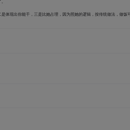
了。
二是体现出你能干，三是比她占理，因为照她的逻辑，按传统做法，做饭