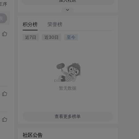
正序
复
积分榜
荣誉榜
近7日
近30日
至今
暂无数据
查看更多榜单
社区公告