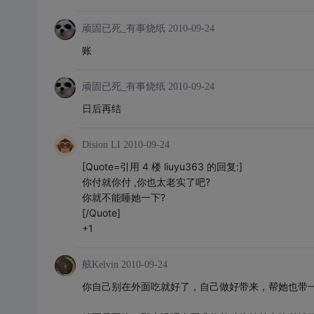
顽固已死_有事烧纸
2010-09-24
账
顽固已死_有事烧纸
2010-09-24
日后再结
Dision LI
2010-09-24
[Quote=引用 4 楼 liuyu363 的回复:]
你付就你付 ,你也太老实了吧?
你就不能睡她一下?
[/Quote]
+1
舷Kelvin
2010-09-24
你自己别在外面吃就好了，自己做好带来，帮她也带