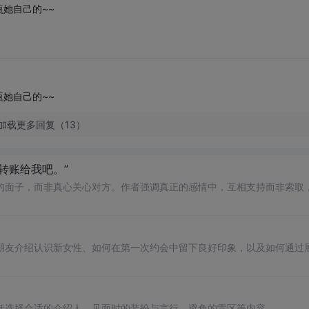
她自己的~~
她自己的~~
加载更多回复（13）
转账给我吧。”
的面子，而非真心关心对方。作者强调真正的感情中，互相支持而非索取
朋友介绍认识新女性、如何在第一次约会中留下良好印象，以及如何通过
括选择合适的介绍人、见面时的装扮与言行、避免的雷区等内容。