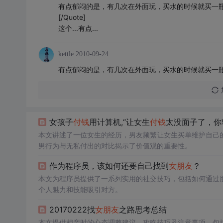
有点郁闷的是，有几次在外面玩，买水的时候就买一瓶
[/Quote]
这个...有点...
kettle
2010-09-24
有点郁闷的是，有几次在外面玩，买水的时候就买一瓶
女孩子
付钱
用计算机,“让女生
付钱
太没面子了，你
本文讲述了一位女生的经历，男友频繁让女生买单维护自己
男行为与无私付出的对比揭示了价值观的重要性。
作为程序员，该如何还要自己找到
女朋友
？
本文为程序员提供了一系列实用的社交技巧，包括如何通过
个人魅力和技能吸引对方。
20170222找
女朋友
之路思考总结
本文提供相亲时的心态调整建议、攻略技巧及注意事项，包