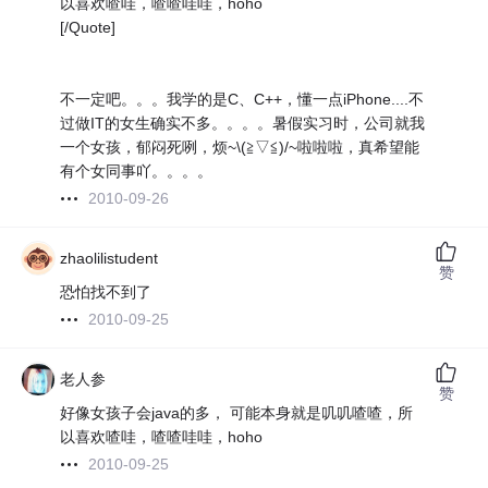
以喜欢喳哇，喳喳哇哇，hoho
[/Quote]
不一定吧。。。我学的是C、C++，懂一点iPhone....不
过做IT的女生确实不多。。。。暑假实习时，公司就我
一个女孩，郁闷死咧，烦~\(≧▽≦)/~啦啦啦，真希望能
有个女同事吖。。。。
2010-09-26
zhaolilistudent
赞
恐怕找不到了
2010-09-25
老人参
赞
好像女孩子会java的多， 可能本身就是叽叽喳喳，所
以喜欢喳哇，喳喳哇哇，hoho
2010-09-25