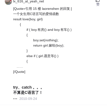
lx_616_at_yeah_net
赞
[Quote=引用 15 楼 laorenshen 的回复:]
一个女生用C语言写的爱情函数
result love(boy, girl)
{
if ( boy.有房() and boy.有车() )
{
boy.set(nothing);
return girl.嫁给(boy);
}
else if ( girl.愿意等() )
{
……
[/Quote]
try、catch 。。。
不算是C语言了！
2010-09-24