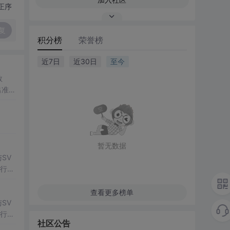
正序
复
积分榜
荣誉榜
近7日
近30日
至今
数
出准确
常方
暂无数据
SV
行np
项目
查看更多榜单
SV
行np
社区公告
项目