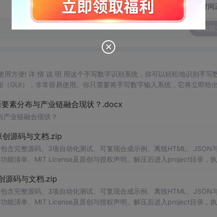
切换为时间
发表回
，使用方便! 详 情 说 明 用这个手写数字识别系统，你可以轻松地识别手写
（GUI），非常容易使用。你只需要将手写数字输入系统，它将立即给
、工作还是日常生活，都能为你提供快速和准确的识别服务。它是一个非
素分布与产业链融合现状？.docx
与产业链融合现状？
.0-原创源码与文档.zip
包含完整源码、3项自动化测试、可复现合成示例、离线HTML、JSON与
能清单、MIT License及原创与授权声明。解压后进入project目录，执
告，也可通过本地静态服务器打开网页。运行时零第三方依赖，不包含热点产品或开源
.0-原创源码与文档.zip
。适合前端开发、AI应用工程、测试审计和课程实践。
包含完整源码、3项自动化测试、可复现合成示例、离线HTML、JSON与
能清单、MIT License及原创与授权声明。解压后进入project目录，执
告，也可通过本地静态服务器打开网页。运行时零第三方依赖，不包含热点产品或开源