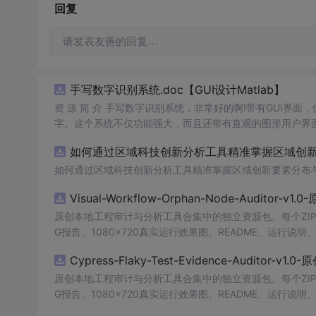
回复
请发表友善的回复…
手写数字识别系统.doc【GUI设计Matlab】
资 源 简 介 手写数字识别系统，非常好的啊!带有GUI界面
字。这个系统不仅功能强大，而且还带有直观的图形用户界面
的识别结果。这个系统可以在各种场景中使用，无论是学校
如何通过区域科技创新分析工具精准掌握区域创新要
便和实用的工具，你一定会喜欢它的！
如何通过区域科技创新分析工具精准掌握区域创新要素分布
Visual-Workflow-Orphan-Node-Auditor-v1
原创本地工程审计与分析工具合集中的独立资源包。每个ZIP
G报告、1080×720真实运行效果图、README、运行说明、功
m test验证算法，执行npm run report生成报
Cypress-Flaky-Test-Evidence-Auditor-v1
源码、Logo、官方截图、论文、生产日志或其他受限素材
原创本地工程审计与分析工具合集中的独立资源包。每个ZIP
G报告、1080×720真实运行效果图、README、运行说明、功
m test验证算法，执行npm run report生成报