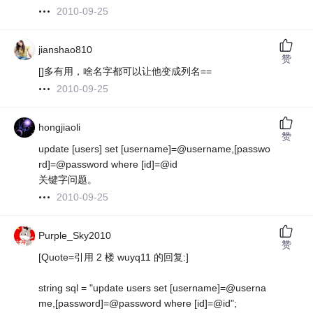
2010-09-25
jianshao810
赞
[]多有用，啥名字都可以让他变成列名==
2010-09-25
hongjiaoli
赞
update [users] set [username]=@username,[passwo
rd]=@password where [id]=@id
关键字问题。
2010-09-25
Purple_Sky2010
赞
[Quote=引用 2 楼 wuyq11 的回复:]
string sql = "update users set [username]=@userna
me,[password]=@password where [id]=@id";