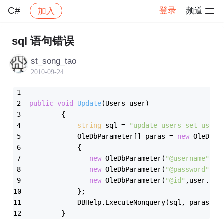
C#
登录
频道
加入
帖子详情
社区
C#
sql 语句错误
st_song_tao
2010-09-24
public
void
Update
(Users user)
        {
string
 sql = 
"update users set usern
            OleDbParameter[] paras = 
new
 OleDbPa
            {
new
 OleDbParameter(
"@username"
,us
new
 OleDbParameter(
"@password"
,us
new
 OleDbParameter(
"@id"
,user.Id)
            };
            DBHelp.ExecuteNonquery(sql, paras);
        }