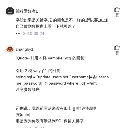
编程爱好者L
赞
字段如果是关键字,它的颜色是不一样的,所以要加上[],
自己放到数据库上看一下就可以了
2010-09-24
zhangby1
赞
[Quote=引用 4 楼 vampire_ycq 的回复:]
引用 2 楼 wuyq11 的回复:
string sql = "update users set [username]=@userna
me,[password]=@password where [id]=@id";
注意参数顺序
还别说，我以前写从来没有加上 [] 咋没报错呢
[/Quote]
那是因为你没有涉及到SQL保留关键字