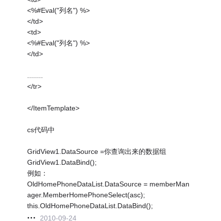
<%#Eval("列名") %>
</td>
<td>
<%#Eval("列名") %>
</td>
........
</tr>
</ItemTemplate>
cs代码中
GridView1.DataSource =你查询出来的数据组
GridView1.DataBind();
例如：
OldHomePhoneDataList.DataSource = memberMan
ager.MemberHomePhoneSelect(asc);
this.OldHomePhoneDataList.DataBind();
2010-09-24