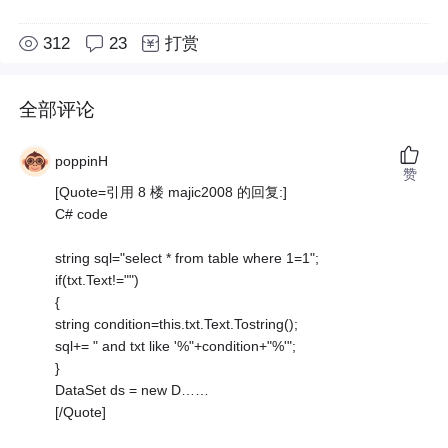
312
23
打赏
全部评论
poppinH
赞
[Quote=引用 8 楼 majic2008 的回复:]
C# code
string sql="select * from table where 1=1";
if(txt.Text!="")
{
string condition=this.txt.Text.Tostring();
sql+= " and txt like '%"+condition+"%'";
}
DataSet ds = new D……
[/Quote]