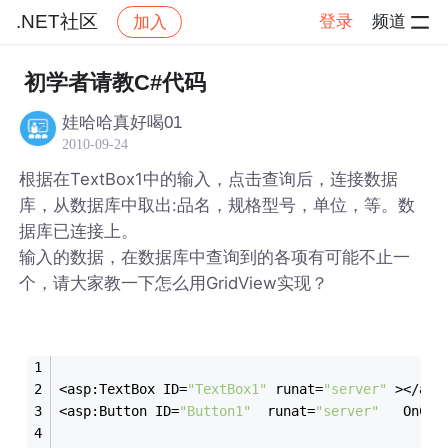
.NET社区
登录
频道
加入
帖子详情
社区
.NET社区
初学者请教C#代码
娃哈哈真好喝01
2010-09-24
根据在TextBox1中的输入，点击查询后，连接数据
库，从数据库中取出:品名，规格型号，单位，等。数
据库已连接上。
输入的数据，在数据库中查询到的各项有可能不止一
个，请大家教一下怎么用GridView实现？
<asp:TextBox ID=
"TextBox1"
 runat=
"server"
 ></asp
<asp:Button ID=
"Button1"
  runat=
"server"
   OnCli