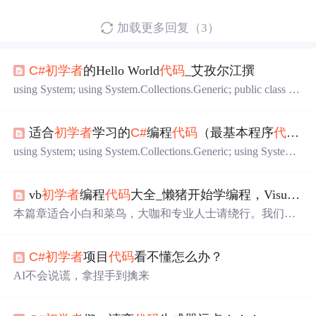
加载更多回复（3）
C#
初学者
的Hello World
代码
_艾孜尔江撰
using System; using System.Collections.Generic; public class M
yClass { struct Name{ public string FirstName; public string Las
tName; public string GetName(){ return FirstName + "·" + Last
适合
初学者
学习的
C#
编程
代码
（最基本程序
代码
）
Name; } } struct Vector3{ public float x;
using System; using System.Collections.Generic; using System.
Linq; using System.Text; namespace 作业题 { class Program
{ static void Main(string[] args) { /*
vb
初学者
编程
代码
大全_懒猪开始学编程，Visual Basic与Visual
本篇章适合小白和菜鸟，大咖和专业人士请绕行。我们这
些人可以从接触编程到开始学习编程，从学习编程到初级
程序员，这是我们的第一目标，就是能够编一些小程序和
C#
初学者
项目
代码
看不懂怎么办？
小软件解决自己手头的问题即可。如果有志向者，可以继
续学习深造，能够学有所用编成型的软件，成为高级程序
AI不会说谎，拿捏手到擒来
员。之后，再有想吃天鹅肉的癞蛤蟆可以继续向前冲击系
统分析师，指导和安排别人来编程，编大型软件系统。那