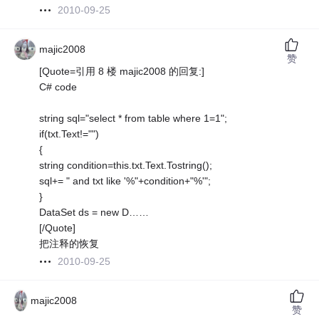
2010-09-25
majic2008
赞
[Quote=引用 8 楼 majic2008 的回复:]
C# code
string sql="select * from table where 1=1";
if(txt.Text!="")
{
string condition=this.txt.Text.Tostring();
sql+= " and txt like '%"+condition+"%'";
}
DataSet ds = new D……
[/Quote]
把注释的恢复
2010-09-25
majic2008
赞