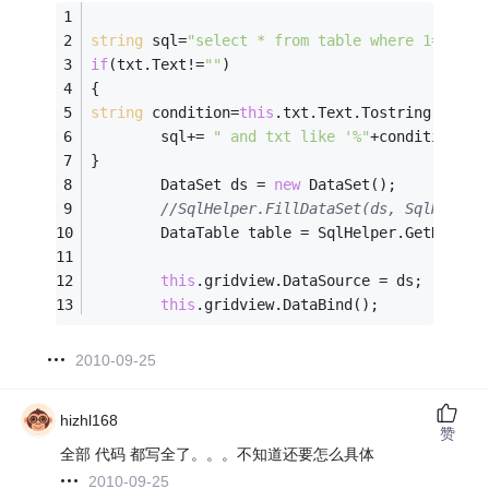
string
 sql=
"select * from table where 1=1"
;
if
(txt.Text!=
""
)
{
string
 condition=
this
.txt.Text.Tostring();
        sql+= 
" and txt like '%"
+condition+
"%
}
        DataSet ds = 
new
 DataSet();
//SqlHelper.FillDataSet(ds, SqlHelper
        DataTable table = SqlHelper.GetDataTa
this
.gridview.DataSource = ds;
this
.gridview.DataBind();
2010-09-25
hizhl168
赞
全部 代码 都写全了。。。不知道还要怎么具体
2010-09-25