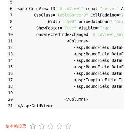
<asp:GridView ID=
"GridView1"
 runat=
"server"
 Auto
       CssClass=
"tableBorder0"
 CellPadding=
"2"
 C
             Width=
"1500"
 onrowdatabound=
"GridVi
        ShowFooter=
"True"
 Visible=
"True"
        onselectedindexchanged=
"GridView1_Select
                     <Columns>
                        <asp:BoundField DataFiel
                        <asp:BoundField DataFiel
                        <asp:BoundField DataFiel
                        <asp:BoundField DataFiel
                        <asp:BoundField DataFiel
                        <asp:TemplateField ItemS
                        <asp:BoundField DataFiel
                    </Columns>
</asp:GridView>
给本帖投票