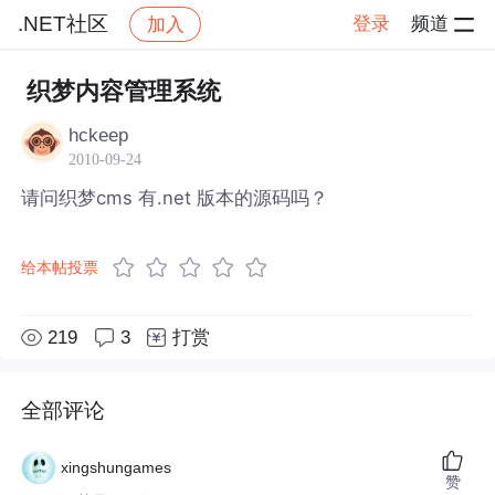
.NET社区
登录
频道
加入
帖子详情
社区
.NET社区
织梦内容管理系统
hckeep
2010-09-24
请问织梦cms 有.net 版本的源码吗？
给本帖投票
219
3
打赏
全部评论
xingshungames
赞