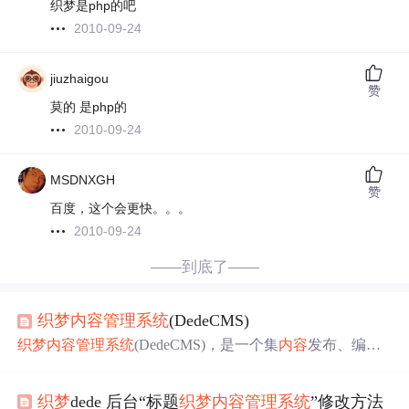
织梦是php的吧
2010-09-24
jiuzhaigou
赞
莫的 是php的
2010-09-24
MSDNXGH
赞
百度，这个会更快。。。
2010-09-24
——到底了——
织梦
内容
管理系统
(DedeCMS)
织梦
内容
管理系统
(DedeCMS)，是一个集
内容
发布、编
辑、管理检索等于一体的网站
管理系统
(Web CMS)，他拥
有国外CMS众多特点之外，还结合中国用户的需要，对
内
织梦
dede 后台“标题
织梦
内容
管理系统
”修改方法
容
管理系统
概念进行明确分析和定位。dedecms-logo，作为