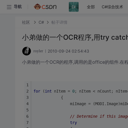
全部
C#综合技术
导航
社区
C#
帖子详情
小弟做的一个OCR程序,用try cat
2010-09-24 02:54:43
royler
小弟做的一个OCR的程序,调用的是office的组件.在程序
for
 (
int
 nItem = 
0
; nItem < nCount; nItem
            {
                miImage = (MODI.Image)miD
// Determine if this imag
try