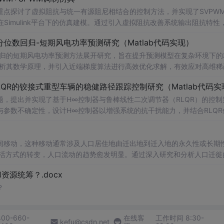
点探讨了虚拟阻抗与统一有源阻尼相结合的控制方法，并实现了SVPW
Simulink平台下的仿真建模。通过引入虚拟阻抗改善系统输出阻抗特性
问题，从而提升逆变器在弱电网条件下的并网稳定性与电能质量。研究涵盖
位数回归-短期风电功率预测研究（Matlab代码实现）
果评估，同时拓展涉及正负序分离、中点电位平衡、DPWMA调制等关
回归的短期风电功率预测方法展开研究，旨在提升预测模型在复杂环境下的
ATLAB/Simulink仿真环境的专业人士；; 使用场景及目标：
剖析其数学原理，并引入近端梯度算法进行高效优化求解，有效应对高维稀
深入研究；②支撑学位论文撰写、学术期刊投稿或科研项目申报中的仿
算法实现与仿真实验，利用实际风电数据验证了该方法在不同分位点下的预测
QR的铰接式重型车辆的稳健路径跟踪控制研究（Matlab代码实
持；; 阅读建议：建议读者结合提供的Simulin
。此外，文档还整合了电力系统、机器学习、路径规划等多个领域的相关
数设计与有源阻尼的协同作用机制，深入理解不同调制策略对系统性能的
适合人群：具备扎实的数学基础（如凸优化、统
，提出并实现了基于H∞控制器与鲁棒线性二次调节器（RLQR）的控制
等先进控制技术，全面提升对复杂电网环境下并网系统稳定运行机制的认
力系统调度、智能优化算法或机器学习等领域的科研人员、工程技术人员及研
参数不确定性，设计H∞控制器以增强系统的抗干扰能力，并结合RLQR
Matlab进行仿真验证，对比不同工况下的控制效果，展示了所提方法在
强模型对噪声、
异常
值及非平稳特性的适应能力，提升电网调度的安全性与
的学者提供可复现、可扩展的Matlab代码实例，便于算法改进与对比实
分析与决策支持工具。; 阅读建议：此资源以算法实现为
重型车辆（如矿用卡车、大
间移动，这种移动通常涉及人口居住地由迁出地到迁入地的永久性或长期
合Matlab代码逐行分析近端梯度算法的迭代流程与收敛特性，重点关注
在模型不确定性和外界扰动条件下的鲁棒控制问题提供算法参考与实现范
生活方式的转变，人口流动的趋势愈发明显。通过深入研究和分析人口迁徙
，拓展至光伏预测、负荷预测等相似应用场景，注重理论推导、代码实现
支撑，建议读者在学习过
策制定、城市规划和社会发展提供有力支持。
源统筹？.docx
，深入理解H∞与RLQR控制器的设计流程与参数整定方法，同时可通过修
用能力。
？
400-660-
在线客
工作时间 8:30-
kefu@csdn.net