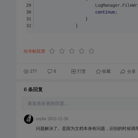
                        LogManager.FileWr
continue
;
                    }
                }
给本帖投票
271
6
打赏
分享
收藏
6 条
回复
请发表友善的回复…
royler
2012-12-26
问题解决了。是因为文档本身有问题，识别的时候调