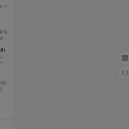
M（空
，结
了控
键技
精度
疏数
真验证
性
现）
科研
影响，
策
知水
究
优化
复杂
经济
验；
性的
正则化
例；
的年
与实
改模