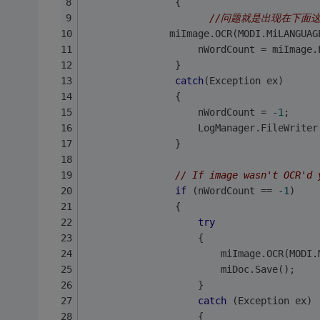
                {
//问题就是出现在下面这
               miImage.OCR(MODI.MiLANGUAG
                    nWordCount = miImage.
                }
catch
(Exception ex)
                {
                    nWordCount = 
-1
;
                    LogManager.FileWriter
                }
// If image wasn't OCR'd 
if
 (nWordCount == 
-1
)
                {
try
                    {
                        miImage.OCR(MODI.
                        miDoc.Save();
                    }
catch
 (Exception ex)
                    {