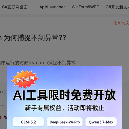
AppLauncher
WinForm&WPF
C#开发新技
C#互联网桌面应用
用AI写
ch 为何捕捉不到异常??
运行的时候try catch捕捉不到异常...
++)
oc.Images[nItem];
e has saved OCR information