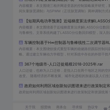
内容概要：本文围绕三相并网逆变器的控制策略展开研究，重
间矢量脉宽调制）与SPWM（正弦脉宽调制）两种调制方式在
合统一有源阻尼技术有效抑制LC或LCL滤波器引起的谐振
【短期风电功率预测】近端梯度算法求解LASSO分
制策略的设计、调制算法的实现、动态响应分析及谐波抑制效
术，构建了完整的高性能并网逆变器控制系统仿真体系。; 适合人群：适用于从事电力电子、新能源发电、智能电网及相关领域的研究生、
内容概要：本文围绕基于近端梯度算法求解LASSO分位数
科研人员和工程技术人员，特别是具备三相并网逆变器控制理论基础并熟悉M
与鲁棒性。文章系统构建了LASSO分位数回归模型，深入
①用于高校与科研机构开展并网逆变器稳定性与控制策略的
据与
异常
值干扰等问题。通过Matlab平台完成了完整的
车辆控制基于H∞控制器与鲁棒线性二次调节器RL
工作；③为企业研发高性能、高可靠性的并网逆变器产品提供先进的控制方案与技术原型支
能，结果表明其相较于传统方法具有更强的稳定性和准确性
k模型文件进行实际操作与仿真验证，重点关注虚拟阻抗参
方向与技术应用案例，突出该方法在新能源预测与智能优化中的广泛适用性与实践价值。; 
内容概要：本文围绕铰接式重型车辆的稳健路径跟踪控制问题
并可进一步拓展学习文中提及的正负序控制、中点电位平衡
计学习）与Matlab编程能力，从事新能源发电预测、电
略。通过建立车辆动力学模型，针对系统中存在的外部干扰与
平。
控制性能，在保证稳定性的同时提升路径跟踪精度。研究利用
生。; 使用场景及目标：①应用于短期风电功率预测，增
367个地级市-人口迁徙规模2018-2025年.rar
性；②为研究LASSO回归、分位数回归及近端梯度优化算法
行驶环境下的优越性与鲁棒性。; 适合人群：具备自动控制理论基础、车辆工程或自动化相关背景，熟悉Matlab/Simulink仿真工具，从事
③作为可再生能源消纳、电力市场出清、微网能量管理等工程场景下的核心数据
智能车辆控制、路径跟踪算法研究的研究生、科研人员及工程技术人员。; 使用场景及目标：①应用于铰接式
人口迁徙，也称为人口迁移，是指人口在两个地区之间的空
核心，建议读者在掌握LASSO与分位数回归理论基础上，结
型拖挂车）的自动驾驶路径跟踪控制系统设计；②为解决存
改变。 随着经济的不断发展、城市化进程的加速以及人们
项与损失函数的权衡机制。同时可借鉴文中丰富的科研案例
③服务于高校科研项目、毕业论文或工业界智能运输系统的技术开发。; 阅读建议：此资源以Matlab代码为核心
度、月度数据，我们能够更深入地理解这一社会现象，为政
政府如何利用区域创新知识图谱来进行政策制定和资
验验证的深度融合。
程中结合控制理论基础知识，运行并调试所提供的仿真
程序
型参数或引入新的扰动场景进行拓展性实验，以增强实际应
政府如何利用区域创新知识图谱来进行政策制定和资源统筹
关于我
招贤纳
商务合
寻求报
协议专