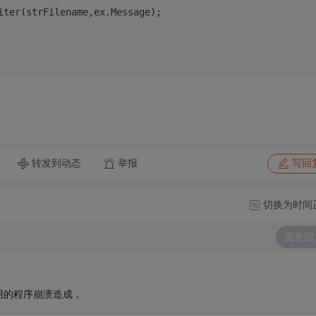
iter(strFilename,ex.Message);
转发到动态
举报
写回
切换为时间
发表回
用的程序崩溃造成，