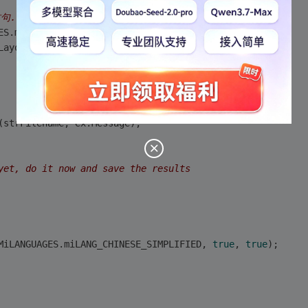
句..程序运行的时候直接跳出去了.catch捕捉不到异常??
ES.miLANG_CHINESE_SIMPLIFIED, 
true
, 
true
);              
Layout.NumWords;
(strFilename, ex.Message);
yet, do it now and save the results
MiLANGUAGES.miLANG_CHINESE_SIMPLIFIED, 
true
, 
true
);