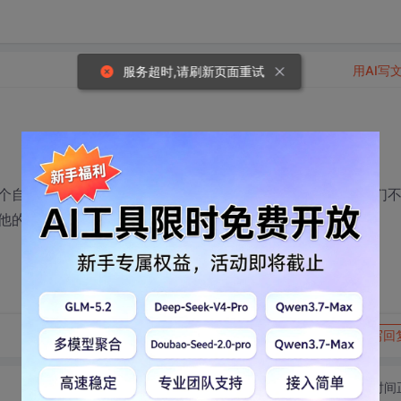
用AI写
服务超时,请刷新页面重试
自认我是我的style，我能感觉到他对我也有好感，不过我们
他的幻觉中，请支招。。。也希望大家不要太骂偶。
转发到动态
举报
写回
切换为时间