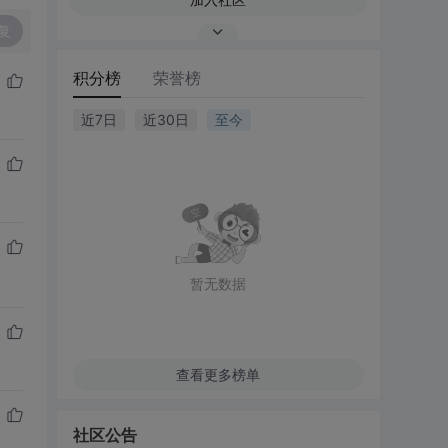
复
积分榜
荣誉榜
近7日
近30日
至今
暂无数据
查看更多榜单
社区公告