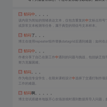
郁闷
中
。。。。
该内容为简短的情绪表达文本，仅包含重复的
中
文标点符号“
或异常文本检测等任务，属于典型的弱信号文本样本。
郁闷
了。。。
博主在使用repeater组件替换datagrid后遇到难题
郁闷
中
。。。
作者分享了自己在新工作
中
遇到的问题与挑战，包括缺乏指
努力克服困难。
郁闷
。。。
作为电信专业学生，在期末课程设计
中
选择了交通灯制作项
工作的难题。
郁闷
啊。。。。。
博主尝试搭建本地版开心农场游戏时遇到数据库导入问题，多