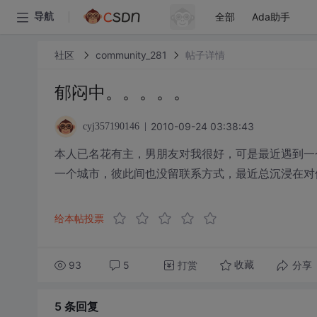
全部
Ada助手
导航
社区
community_281
帖子详情
郁闷中。。。。。
2010-09-24 03:38:43
cyj357190146
本人已名花有主，男朋友对我很好，可是最近遇到一个
一个城市，彼此间也没留联系方式，最近总沉浸在对
给本帖投票
93
5
打赏
分享
收藏
5 条
回复