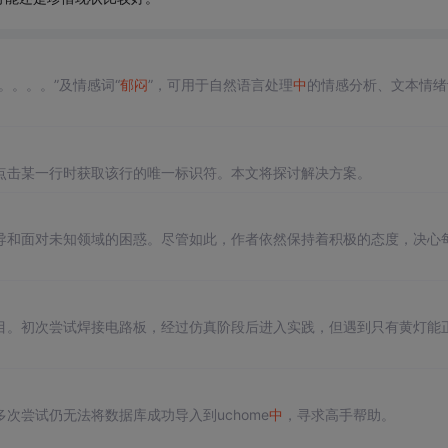
。。。。”及情感词“
郁闷
”，可用于自然语言处理
中
的情感分析、文本情绪
：如何在点击某一行时获取该行的唯一标识符。本文将探讨解决方案。
导和面对未知领域的困惑。尽管如此，作者依然保持着积极的态度，决心
目。初次尝试焊接电路板，经过仿真阶段后进入实践，但遇到只有黄灯能
次尝试仍无法将数据库成功导入到uchome
中
，寻求高手帮助。