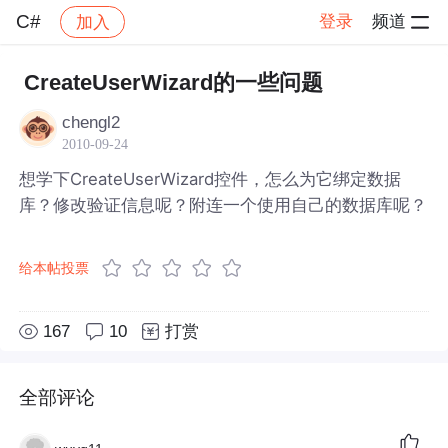
C#
登录
频道
加入
帖子详情
社区
C#
CreateUserWizard的一些问题
chengl2
2010-09-24
想学下CreateUserWizard控件，怎么为它绑定数据
库？修改验证信息呢？附连一个使用自己的数据库呢？
给本帖投票
167
10
打赏
全部评论