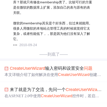
库？那就只有修改membership类了。比较可行的方案
是在微软的数据库上扩展，添加自己的表与原有的表
关联。
微软的membership其实是个好东西，拉过来就能用。
很多人用微软的本地站点管理工具的时候就觉得它太
复杂，或者性能低下，，那是因为他们没有深入了解
它。
2010-09-24
——到底了——
Create
User
Wizard
输入密码和设置安全
问题
本文详细介绍了如何解决在使用
Create
User
Wizard
创建用
户时遇到的密码设置
问题
，包括修改密码最短长度及非字
母数字字符的要求，以及如何去除安全
问题
设置。通过在
来了就是为了交流，先问一个
Create
User
Wizard
的
web.config文件中进行相应的配置，可以灵活调整密码策
略，以满足不同场景的需求。
在ASP.NET 2.0中使用
Create
User
Wizard
控件时，若启用
自动生成密码功能，系统生成的密码过于复杂，导致用户
难以使用。本文探讨如何调整密码生成策略，使其更易于