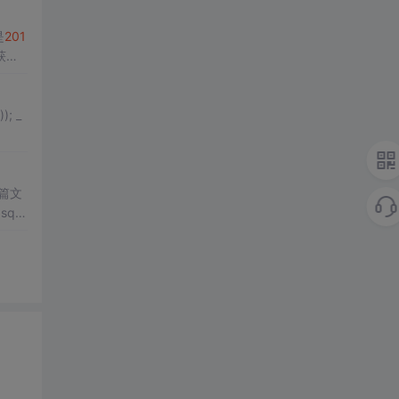
是
201
获取
篇文
qlh