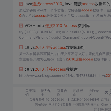
java
连接
access
2010
_Java 链接
access
数据库的
最近需要用java做一个小功能，需要链接
access
数据库，在
0
的，所以
access
数据库文件的后缀是.accdb，在发布系
数据库路径：//获取数据库文件路径 public static S
VC++ mfc
连接
2010
Access
数据库
try { USES_CONVERSION; ::CoInitialize(NULL); _ConnectionPtr con(_uuidof(Connection)); _RecordsetPtr rst(_uuidof(Recordset)); _
CommandPtr cmd(_uuidof(Command)); c
c# vs
2010
连接
access
数据库(转)
第一次在博客园写博文，由于文采不怎么好，即使是自己很
章主要是介绍怎么用c# 语言 vs
2010
连接
access
数据库的，
elper.cs的类中，希望这篇文章能够帮助一些新手菜鸟。
c# vs
2010
连接
access
数据库
http://www.cnblogs.com/net064/p/5473886.html vs
20
关于我
招贤纳
商务合
寻求报
协议专
们
士
作
道
区
公安备案号11010502030143
京ICP备19004658号
京网文〔
家长监护
网络110报警服务
中国互联网举报中心
Chro
©1999-2