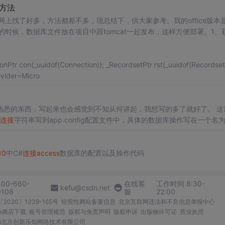
方法
网上找了好多，方法都差不多，现总结下，供大家参考。我的office版本
统的时候，数据库文件放在项目中跟tomcat一起发布，这样方便部署。1、
tring getPath(){String pa...
on->Open(("Provider=Micro
熟悉的东西，写起来也会感觉到不知从何讲起，我想写的多了就好了。 这
连接
字符串写到app.config配置文件中，具体的数据库操作写在一个名为s
 第一次在博客园写博文，由于文采不怎么好，即使是自己很熟悉的东西，...
10
中C#
连接
access
数据库的配置以及操作代码
400-660-
在线客
工作时间 8:30-
kefu@csdn.net
0108
服
22:00
2020〕1039-165号
经营性网站备案信息
北京互联网违法和不良信息举报中心
me商店下载
账号管理规范
版权与免责声明
版权申诉
出版物许可证
营业执照
026北京创新乐知网络技术有限公司