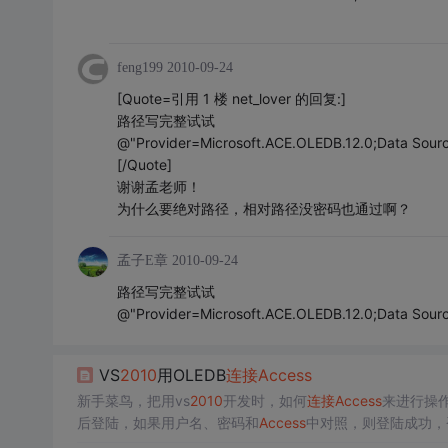
feng199
2010-09-24
[Quote=引用 1 楼 net_lover 的回复:]
路径写完整试试
@"Provider=Microsoft.ACE.OLEDB.12.0;Data Sou
[/Quote]
谢谢孟老师！
为什么要绝对路径，相对路径没密码也通过啊？
孟子E章
2010-09-24
路径写完整试试
@"Provider=Microsoft.ACE.OLEDB.12.0;Data Sou
VS
2010
用OLEDB
连接
Access
新手菜鸟，把用vs
2010
开发时，如何
连接
Access
后登陆，如果用户名、密码和
Access
中对照，则登陆成功，否则登陆失败！ 主要是说方法，所以
自定义引用 using System.Data.OleDb;
连接
Access
简单的