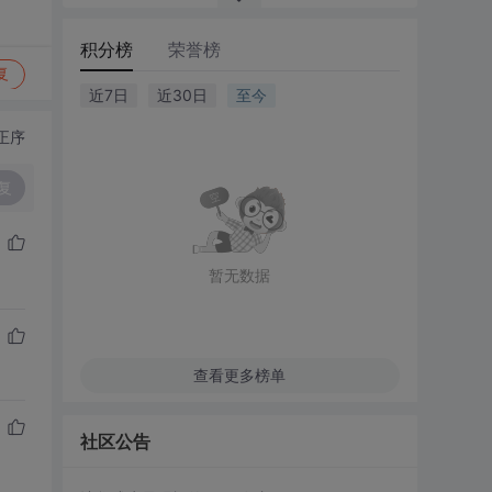
积分榜
荣誉榜
复
近7日
近30日
至今
正序
复
暂无数据
查看更多榜单
社区公告