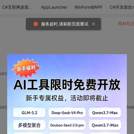
AppLauncher
WinForm&WPF
C#开发新技
C#互联网桌面应用
用AI写
服务超时,请刷新页面重试
urce = .\DataBase\Database.accdb;";
ource = .\DataBase\Database.accdb;User ID=Admin;Databa