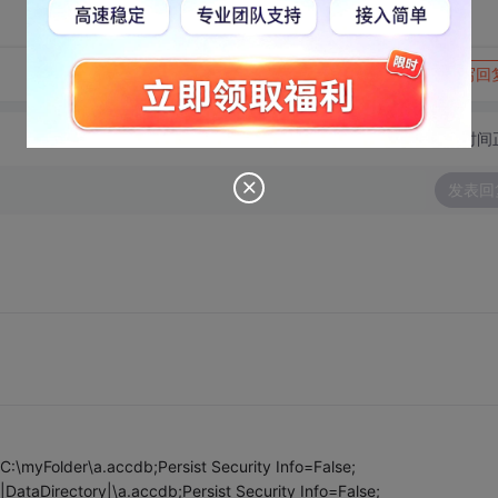
转发到动态
举报
写回
切换为时间
发表回
:\myFolder\a.accdb;Persist Security Info=False;
ataDirectory|\a.accdb;Persist Security Info=False;