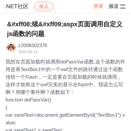
.NET社区
登录
频道
加入
帖子详情
社区
.NET社区
&#xff08;续&#xff09;aspx页面调用自定义
js函数的问题
z2008302376
2010-09-24
我想在页面加载时就调用doPassVar函数,这个函数的作
用是将TextBox1中的一个swf文件的路径通过这个函数
传给一个Flash，一定是要在页面加载的时候就调用，
这样才能将这个swf完美的显示在flash中。我该怎么写
啊？用哪个事件啊？函数如下：
function doPassVar()
{
var sendText=document.getElementById("TextBox1").v
alue;
var sendText1 = sendText;