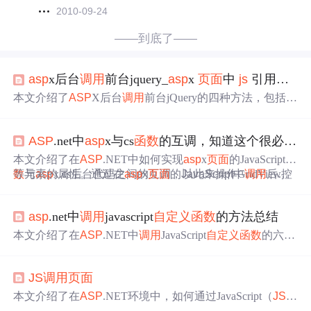
2010-09-24
——到底了——
asp
x后台
调用
前台jquery_
asp
x
页面
中
js
引用与
页
本文介绍了
ASP
X后台
调用
前台jQuery的四种方法，包括R
esponse.Write、ClientScript.RegisterStartupScript和ScriptMana
ger.RegisterStartupScript等，详细阐述了每种方法的使用场
ASP
.net中
asp
x与cs
函数
的互调，知道这个很必要。
景和步骤。此外，还探讨了
页面
中引用外部HTML和
JS
交
互的
问题
，以及在
页面
中处理字典数据为
JS
ON格式的需
本文介绍了在
ASP
.NET中如何实现
asp
x
页面
的JavaScript
函
求和实现策略。
数
等元素的属性。通过在
与
asp
x.cs后台代码之间的互调，以此来操作GridView控
asp
x
页面
的JavaScript中
调用
后台
件、读取数据集信息以及设置
函数
，以及在后台代码中注册脚本
调用
前台
函数
，可以方
便地实现前后台的交互。
asp
.net中
调用
javascript
自定义
函数
的方法总结
本文介绍了在
ASP
.NET中
调用
JavaScript
自定义
函数
的六种
方法，包括直接在
页面
中定义
函数
、引入
JS
文件、后台
调
用
函数
等，并强调了在后台
调用
时需要注意不能包含
页面
JS
调用
页面
重定向等操作。
本文介绍了在
ASP
.NET环境中，如何通过JavaScript（
JS
）
调用
一个
ASP
x
页面
，并传递参数到该
页面
进行处理，最后