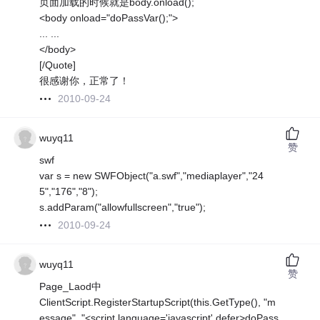
页面加载的时候就是body.onload();
<body onload="doPassVar();">
... ...
</body>
[/Quote]
很感谢你，正常了！
2010-09-24
wuyq11
赞
swf
var s = new SWFObject("a.swf","mediaplayer","24
5","176","8");
s.addParam("allowfullscreen","true");
2010-09-24
wuyq11
赞
Page_Laod中
ClientScript.RegisterStartupScript(this.GetType(), "m
essage", "<script language='javascript' defer>doPass