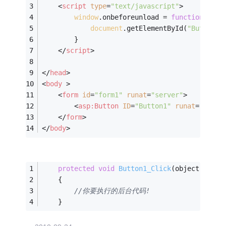
<
script
type
=
"text/javascript"
>
window
.onbeforeunload = 
function
(
) 
{
document
.getElementById(
"Button1"
        }
</
script
>
</
head
>
<
body
 >
<
form
id
=
"form1"
runat
=
"server"
>
<
asp:Button
ID
=
"Button1"
runat
=
"serve
</
form
>
</
body
>
protected
void
Button1_Click
(object sende
    {
//你要执行的后台代码!
    }