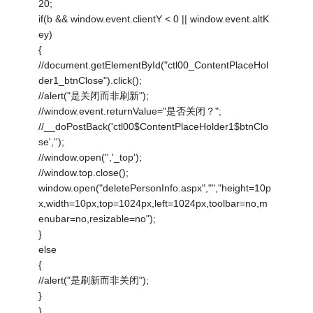
20;
if(b && window.event.clientY < 0 || window.event.altK
ey)
{
//document.getElementById("ctl00_ContentPlaceHol
der1_btnClose").click();
//alert("是关闭而非刷新");
//window.event.returnValue="是否关闭？";
//__doPostBack('ctl00$ContentPlaceHolder1$btnClo
se','');
//window.open('','_top');
//window.top.close();
window.open("deletePersonInfo.aspx","","height=10p
x,width=10px,top=1024px,left=1024px,toolbar=no,m
enubar=no,resizable=no");
}
else
{
//alert("是刷新而非关闭");
}
}