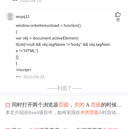
2010-09-24
wuyq11
赞
window.onbeforeunload = function()
{
var obj = document.activeElement;
if(obj!=null && obj.tagName !="body" && obj.tagNam
e !="HTML")
{}
}
</script>
2010-09-24
——到底了——
同时打开两个浏览器
页面
，
关闭
A
页面
的时候，要求 B
本文介绍在React项目中，如何实现在
关闭
页面
A时自动
关
闭
页面
B。核心方法包括：通过window.open打开并引用B
页面
进行
关闭
；利用BroadcastChannel、localStorage的storag