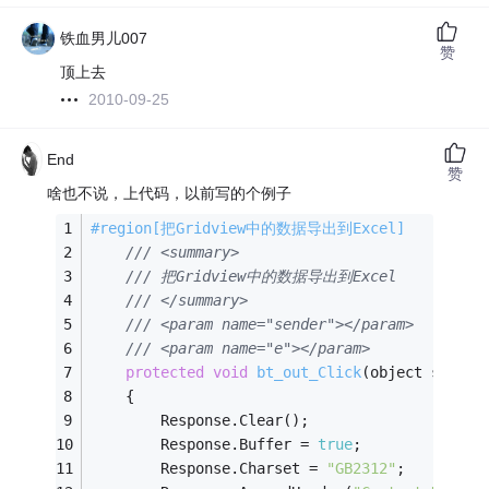
铁血男儿007
赞
顶上去
2010-09-25
End
赞
啥也不说，上代码，以前写的个例子
#region[把Gridview中的数据导出到Excel]
/// <summary>
/// 把Gridview中的数据导出到Excel
/// </summary>
/// <param name="sender"></param>
/// <param name="e"></param>
protected
void
bt_out_Click
(object sender
    {
        Response.Clear();
        Response.Buffer = 
true
;
        Response.Charset = 
"GB2312"
;