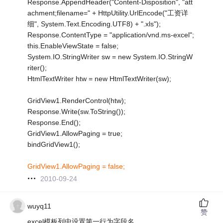
Response.AppendHeader("Content-Disposition", "att
achment;filename=" + HttpUtility.UrlEncode("工资详
细", System.Text.Encoding.UTF8) + ".xls");
Response.ContentType = "application/vnd.ms-excel";
this.EnableViewState = false;
System.IO.StringWriter sw = new System.IO.StringW
riter();
HtmlTextWriter htw = new HtmlTextWriter(sw);
GridView1.RenderControl(htw);
Response.Write(sw.ToString());
Response.End();
GridView1.AllowPaging = true;
bindGridView1();
GridView1.AllowPaging = false;
2010-09-24
wuyq11
赞
excel模板列中设置第一行为字段名