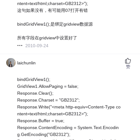
ntent=text/html;charset=GB2312>");
这句如果没有，有可能用07打开有错
bindGridView1();是绑定gridview数据源
所有字段在gridview中设置好了
2010-09-24
laichunlin
赞
bindGridView1();
GridView1.AllowPaging = false;
Response.Clear();
Response.Charset = "GB2312";
Response.Write("<meta http-equiv=Content-Type co
ntent=text/html;charset=GB2312>");
Response.Buffer = true;
Response.ContentEncoding = System.Text.Encodin
g.GetEncoding("GB2312");