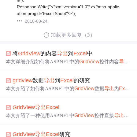
Response.Write("<?xml version='1.0'?><?mso-applic
ation progid='Excel.Sheet'?>");
2010-09-24
加载更多回复（3）
将
GridView
的内容
导出
到
Excel
中
本文详细介绍如何将ASP.NET中的
GridView
控件内容
导出
至
Excel
文件。覆盖基础
导出
方法、样式保持、处理链接按
钮与分页等功能。适用于
希望
提高工作效率的Web开发
gridview
数据
导出
到
Excel
的研究
者。
本文介绍了如何将ASP.NET中的
GridView
数据
导出
为
Exce
l
文件的方法，包括基础
导出
、解决ID列数字格式
问题
、处
理含有LinkButton及分页的
GridView
导出
等高级技巧。
GridView
导出
Excel
本文介绍了一种使用ASP.NET中
GridView
控件直接
导出
数
据到
Excel
的方法。通过隐藏不需要的列，设置页面编码和
响应类型，将
GridView
渲染为HTML并写入响应，实现高
GridView
导出
Excel
研究
效的数据
导出
。