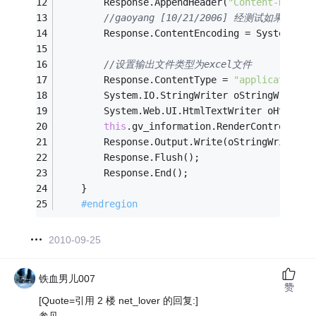
        Response.AppendHeader(
"Content-Dispos
//gaoyang [10/21/2006] 经测试如果设置
        Response.ContentEncoding = System.Tex
//设置输出文件类型为excel文件
        Response.ContentType = 
"application/m
        System.IO.StringWriter oStringWriter 
        System.Web.UI.HtmlTextWriter oHtmlTex
this
.gv_information.RenderControl(oHt
        Response.Output.Write(oStringWriter.T
        Response.Flush();
        Response.End();
    }
#endregion
2010-09-25
铁血男儿007
赞
[Quote=引用 2 楼 net_lover 的回复:]
参见