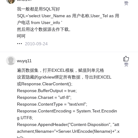
赞
我一般都是用SQL写好
SQL='select User_Name as 用户名称,User_Tel as 用
户电话 from User_info '
然后用这个数据源去作下载。
呵呵
2010-09-24
wuyq11
赞
遍历数据集，打开EXCEL模板，赋值到单元格
设置隐藏的gridview绑定所有数据，导出到EXCEL
或Response.ClearContent();
Response.BufferOutput = true;
Response.Charset = "utf-8";
Response.ContentType = "text/xml";
Response.ContentEncoding = System.Text.Encodin
g.UTF8;
Response.AppendHeader("Content-Disposition", "att
achment;filename="+Server.UrlEncode(filename)+".x
ls");