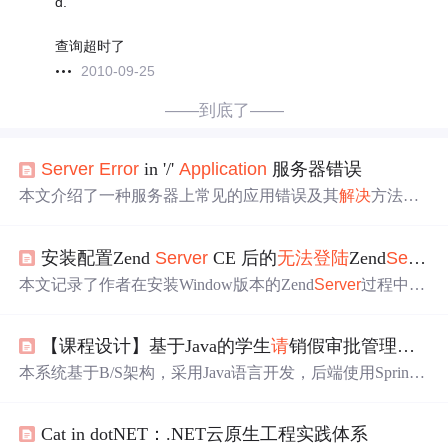
d.
查询超时了
2010-09-25
——到底了——
Server
Error
in '/'
Application
服务器错误
本文介绍了一种服务器上常见的应用错误及其
解决
方法。
通过修改SQL
Server
的服务设置，可以有效
解决
Server
Err
or
in '/ '
Application
的问题。
安装配置Zend
Server
CE 后的
无法
登陆
Zend
Server
本文记录了作者在安装Window版本的Zend
Server
过程中遇
到的问题及
解决
办法。安装时选择了phpMyAdmin和Mysql
等扩展，并通过Apache服务器完成安装。安装后因ZendEn
【课程设计】基于Java的学生
请
销假审批管理系统的设计与实现毕业设计源码130939
ablerConf.xml文件头XML标题存在乱码导致控制台出现内
部错误，修改后问题得到
解决
。
本系统基于B/S架构，采用Java语言开发，后端使用Spring
Boot框架（集成MyBatis、Redis），前端采用Vue.js（MVV
M模式）配合Element UI与Ajax实现动态交互，数据库选用
Cat in dotNET：.NET云原生工程实践体系
MySQL。系统涵盖用户管理、公告通知、
请
假申
请
与审批