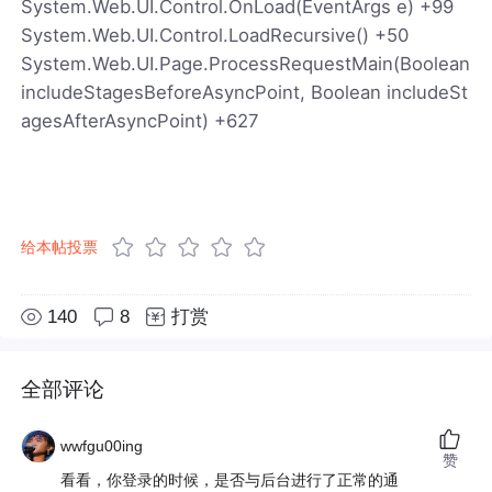
System.Web.UI.Control.OnLoad(EventArgs e) +99
System.Web.UI.Control.LoadRecursive() +50
System.Web.UI.Page.ProcessRequestMain(Boolean
includeStagesBeforeAsyncPoint, Boolean includeSt
agesAfterAsyncPoint) +627
给本帖投票
140
8
打赏
全部评论
wwfgu00ing
赞
看看，你登录的时候，是否与后台进行了正常的通