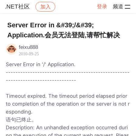
.NET社区
登录
频道
加入
帖子详情
社区
.NET社区
Server Error in &#39;/&#39;
Application.会员无法登陆,请帮忙解决
feixu888
2010-09-25
Server Error in '/' Application.
---------------------------------------------------
-----------------------------
Timeout expired. The timeout period elapsed prior
to completion of the operation or the server is not r
esponding.
语句已终止。
Description: An unhandled exception occurred duri
ng the execution of the current web request. Pleas