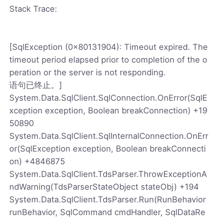
Stack Trace:
[SqlException (0x80131904): Timeout expired. The
timeout period elapsed prior to completion of the o
peration or the server is not responding.
语句已终止。]
System.Data.SqlClient.SqlConnection.OnError(SqlE
xception exception, Boolean breakConnection) +19
50890
System.Data.SqlClient.SqlInternalConnection.OnErr
or(SqlException exception, Boolean breakConnecti
on) +4846875
System.Data.SqlClient.TdsParser.ThrowExceptionA
ndWarning(TdsParserStateObject stateObj) +194
System.Data.SqlClient.TdsParser.Run(RunBehavior
runBehavior, SqlCommand cmdHandler, SqlDataRe