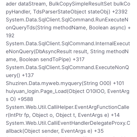
ader dataStream, BulkCopySimpleResultSet bulkCo
pyHandler, TdsParserStateObject stateObj) +2392
System.Data.SqlClient.SqlCommand.RunExecuteN
onQueryTds(String methodName, Boolean async) +
192
System.Data.SqlClient.SqlCommand.InternalExecut
eNonQuery(DbAsyncResult result, String methodN
ame, Boolean sendToPipe) +317
System.Data.SqlClient.SqlCommand.ExecuteNonQ
uery() +137
Shuziren.Data.myweb.myquery(String O00) +101
huiyuan_login.Page_Load(Object O10lOO, EventArg
s O) +9588
System.Web.Util.CalliHelper.EventArgFunctionCalle
r(IntPtr fp, Object o, Object t, EventArgs e) +14
System.Web.Util.CalliEventHandlerDelegateProxy.C
allback(Object sender, EventArgs e) +35