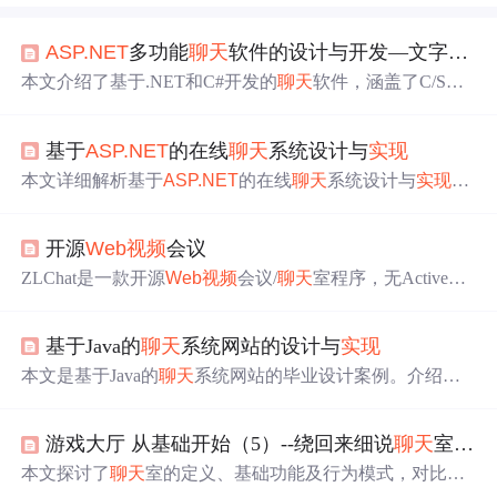
ASP.NET
多功能
聊天
软件的设计与开发—文字
聊天
本文介绍了基于.NET和C#开发的
聊天
软件，涵盖了C/S结
构、QQ
聊天
软件背景、开发环境、功能需求（如文字、文
件、
语音
、
视频
交流）、
语音
/
视频
聊天
模块的
实现
（VF
基于
ASP.NET
的在线
聊天
系统设计与
实现
W、G729、LanMsgLibrary）、登录和注册流程，以及头像
闪烁功能的
实现
细节。
本文详细解析基于
ASP.NET
的在线
聊天
系统设计与
实现
，
涵盖
页面
生命周期管理、服务器控件应用、AJAX异步刷
新、Entity Framework数据持久化、安全机制及系统部署等
开源
Web
视频
会议
核心技术。通过结合
Web
Socket与AJAX
实现
准实时通信，
利用UpdatePanel优化回发性能，并通过Forms认证、XSS/C
ZLChat是一款开源
Web
视频
会议/
聊天
室程序，无ActiveX
SRF防护保障安全性，最终支持IIS与Azure云平台的可扩展
插件，性能卓越，支持多用户多房间
视频
语音
文本交流、
部署。
白板功能、文件收发共享、桌面共享、在线录制播放
视频
基于Java的
聊天
系统网站的设计与
实现
等功能，适用于生产环境，提供完整程序下载。
本文是基于Java的
聊天
系统网站的毕业设计案例。介绍了
课题背景，进行了需求分析，包括用户注册登录、好友管
理等。设计了用户表、好友表等数据库表。系统
实现
涵盖
游戏大厅 从基础开始（5）--绕回来细说
聊天
室（上）
前后端开发、数据库操作、实时通信等，还进行了严格测
试。该项目可锻炼开发者技能。
本文探讨了
聊天
室的定义、基础功能及行为模式，对比了
推模式与拉模式的优劣，深入分析了传统ASP
聊天
室
实现