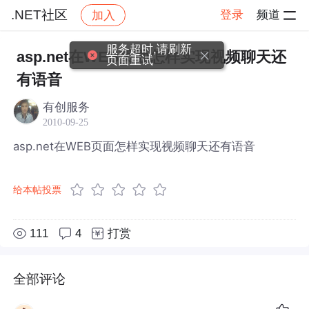
.NET社区
登录
频道
加入
帖子详情
社区
.NET社区
服务超时,请刷新
asp.net在WEB页面怎样实现视频聊天还
页面重试
有语音
有创服务
2010-09-25
asp.net在WEB页面怎样实现视频聊天还有语音
给本帖投票
111
4
打赏
全部评论