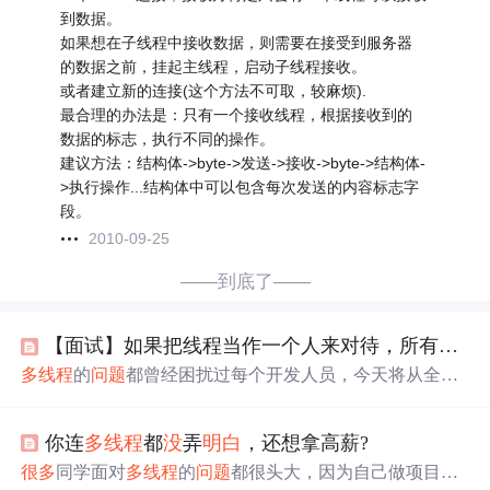
到数据。
如果想在子线程中接收数据，则需要在接受到服务器
的数据之前，挂起主线程，启动子线程接收。
或者建立新的连接(这个方法不可取，较麻烦).
最合理的办法是：只有一个接收线程，根据接收到的
数据的标志，执行不同的操作。
建议方法：结构体->byte->发送->接收->byte->结构体-
>执行操作...结构体中可以包含每次发送的内容标志字
段。
2010-09-25
——到底了——
【面试】如果把线程当作一个人来对待，所有
问题
多线程
的
问题
都曾经困扰过每个开发人员，今天将从全新
视角来解
说
，希望读者都能
明白
。强烈建议去运行下文章
中的示例代码，自己体会下。
问题
究竟出在哪里？一个线
你连
多线程
都
没
弄
明白
，还想拿高薪?
程执行，固然是安全的，但是有时太慢了，怎么办？老祖
宗告诉我们，“一方有难，八方支援”，那不就是多叫几个
很多
同学面对
多线程
的
问题
都很头大，因为自己做项目很
线程来帮忙嘛，好办呀，多new几个不就行了，又不要