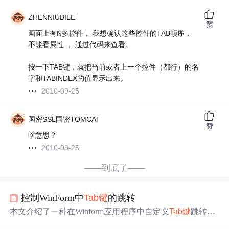
ZHENNIUBILE
赞
画面上有N多控件， 我想确认这些控件的TAB顺序，
不能看属性 ， 通过代码来查看。
按一下TAB键，就把当前或者上一个控件（都行）的名
字和TABINDEX的值显示出来。
2010-09-25
国密SSL国密TOMCAT
赞
啥意思？
2010-09-25
——到底了——
控制WinForm中
Tab
键
的跳转
本文介绍了一种在Winform应用程序中自定义
Tab
键
跳转的
方法，通过使用Form的ProcessCmdKey方法和一个映射