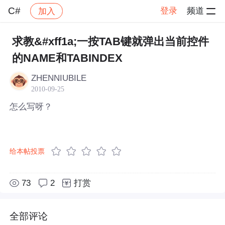
C#
登录
频道
加入
帖子详情
社区
C#
求教&#xff1a;一按TAB键就弹出当前控件
的NAME和TABINDEX
ZHENNIUBILE
2010-09-25
怎么写呀？
给本帖投票
73
2
打赏
全部评论