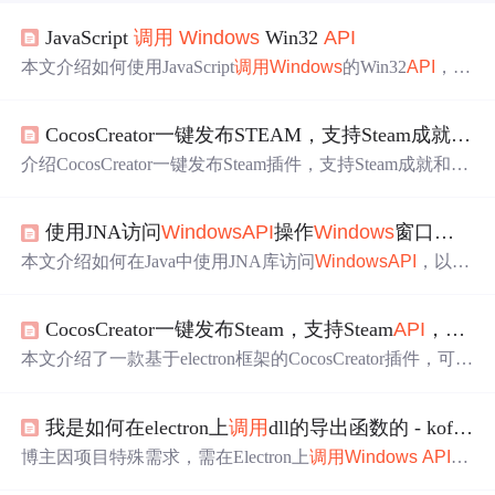
JavaScript
调用
Windows
Win32
API
本文介绍如何使用JavaScript
调用
Windows
的Win32
API
，包
括下载和注册所需库、初始化对象、
调用
具名函数、带回
调的函数以及匿名函数的
调用
方法。
CocosCreator一键发布STEAM，支持Steam成就等
AP
介绍CocosCreator一键发布Steam插件，支持Steam成就和
Wi
ndows
API
，简化了Steam游戏发布和
Windows
打包过程，
提供易用的UI操作替代复杂命令行。
使用JNA访问
Windows
API
操作
Windows
窗口元素
本文介绍如何在Java中使用JNA库访问
Windows
API
，以实
现跨进程操作窗口，包括获取文本框和编辑框信息。通过J
NA，避免了JNI的复杂性和进程注入的潜在风险，提供了
CocosCreator一键发布Steam，支持Steam
API
，
Wind
一种在不同版本
Windows
上兼容的解决方案。
本文介绍了一款基于electron框架的CocosCreator插件，可一
键将游戏发布到Steam/
WINDOWS
，支持Steam
API
和
Wind
ows
API
。它无需复杂配置，有可视化面板，构建速度快。
我是如何在electron上
调用
dll的导出函数的 - koffi库
文中还介绍了插件使用方法、STEAM成就接入方式及失败
解决办法，未来还计划支持Linux和Mac发布。
博主因项目特殊需求，需在Electron上
调用
Windows
API
和
C++编写的DLL导出函数，从而找到了Koffi库。文章介绍