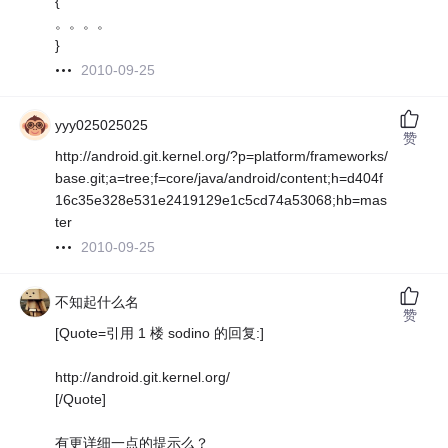
{
。。。。
}
2010-09-25
yyy025025025
赞
http://android.git.kernel.org/?p=platform/frameworks/
base.git;a=tree;f=core/java/android/content;h=d404f
16c35e328e531e2419129e1c5cd74a53068;hb=mas
ter
2010-09-25
不知起什么名
赞
[Quote=引用 1 楼 sodino 的回复:]
http://android.git.kernel.org/
[/Quote]
有更详细一点的提示么？