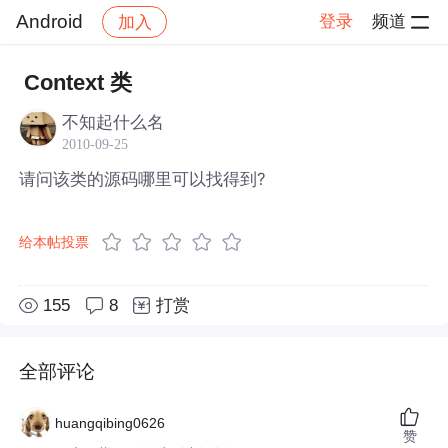
Android
登录
频道
加入
帖子详情
社区
Android
Context 类
不知起什么名
2010-09-25
请问该类的源码哪里可以找得到?
给本帖投票
155
8
打赏
全部评论
huangqibing0626
赞