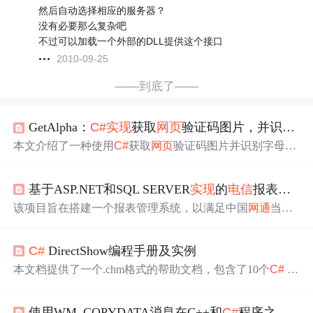
然后自动选择相应的服务器？
没有必要那么复杂吧
不过可以加载一个外部的DLL提供这个接口
2010-09-25
——到底了——
GetAlpha：
C#
实现
获取
网页
验证码图片，并识别出其中的字母
本文介绍了一种使用
C#
获取
网页
验证码图片并识别字母的
方法。程序包括
下载
图片、二值化处理、裁剪、投影法
分
割字符、对比字符图片库进行识别等步骤。通过示例展示
基于ASP.NET和SQL SERVER
实现
的
电信
报表系统
了从获取验证码到识别出字母的完整过程。
该项目旨在搭建一个报表管理系统，以满足中国
网通
当前
及未来的业务需求。系统采用B/S架构，利用ASP.NET4.5
和
C#
开发，并选择SQL Server(LocalDB)作为数据库，确保
C#
DirectShow编程手册及实例
了良好的扩展性和合并后的稳定性。
本文档提供了一个.chm格式的帮助文档，包含了10个
C#
Di
rectShow编程示例，介绍了如何使用
C#
进行DirectShow编
程。包括多媒体播放器、图像合成等功能的
实现
。
使用WM_COPYDATA消息在C++和
C#
程序之间互传数据