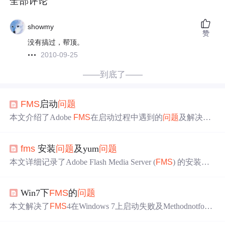
全部评论
showmy
赞
没有搞过，帮顶。
2010-09-25
——到底了——
FMS
启动
问题
本文介绍了Adobe
FMS
在启动过程中遇到的
问题
及解决方
法，包括处理等待脚本完成的状态、使用特定命令启动服
务以及解决登录界面无法访问的
问题
。
fms
安装
问题
及yum
问题
本文详细记录了Adobe Flash Media Server (
FMS
) 的安装过
程及遇到的
问题
解决方法，包括安装步骤、配置语言环
境、解决依赖缺失导致的游戏无法登录等
问题
。
Win7下
FMS
的
问题
本文解决了
FMS
4在Windows 7上启动失败及Methodnotfoun
d错误的
问题
。通过使用管理员权限启动
FMS
服务器，并