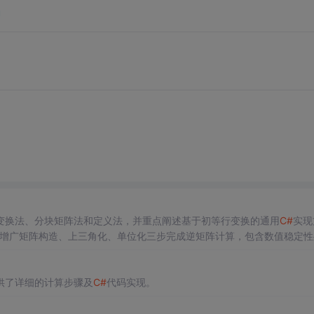
u
变换法、分块矩阵法和定义法，并重点阐述基于初等行变换的通用
C#
实现
过增广矩阵构造、上三角化、单位化三步完成逆矩阵计算，包含数值稳定性
供了详细的计算步骤及
C#
代码实现。