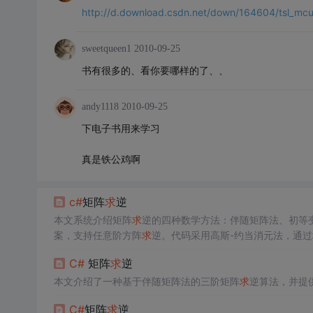
http://d.download.csdn.net/down/164604/tsl_mc
sweetqueen1
2010-09-25
书有很多的、看你要哪样的了、、
andy1118
2010-09-25
下电子书用来学习
真是铁公鸡啊
c#
矩阵
求
逆
本文系统介绍矩阵
求
逆的四种数学方法：伴随矩阵法、初等
案，支持任意阶方阵
求
逆。代码采用高斯-约当消元法，通
（如行交换防零主元）及满秩判断逻辑。
C#
矩阵
求
逆
本文介绍了一种基于伴随矩阵法的三阶矩阵
求
逆算法，并提
C#
矩阵
求
逆