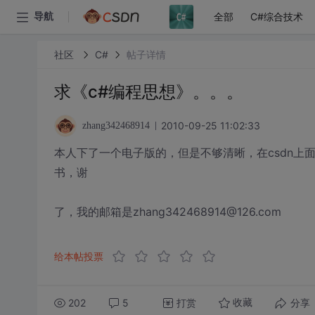
全部
C#综合技术
导航
社区
C#
帖子详情
求《c#编程思想》。。。
2010-09-25 11:02:33
zhang342468914
本人下了一个电子版的，但是不够清晰，在csdn
书，谢
了，我的邮箱是zhang342468914@126.com
给本帖投票
202
5
打赏
分享
收藏