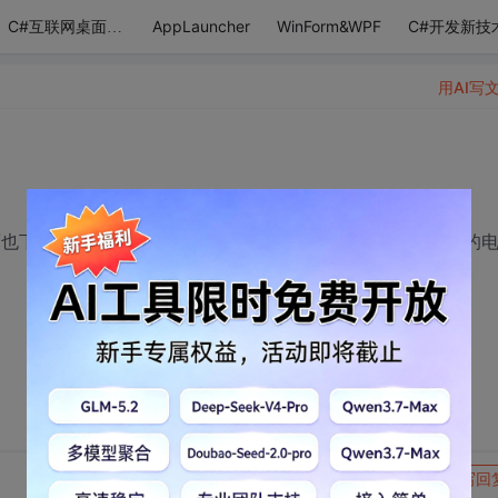
AppLauncher
WinForm&WPF
C#开发新技
C#互联网桌面应用
用AI写
上面也下了几个，都是不太清晰，麻烦那个知道有没有比较清晰的
转发到动态
举报
写回